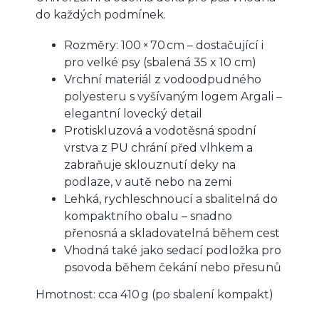
do každých podmínek.
Rozměry: 100 × 70 cm – dostačující i
pro velké psy (sbalená 35 x 10 cm)
Vrchní materiál z vodoodpudného
polyesteru s vyšívaným logem Argali –
elegantní lovecký detail
Protiskluzová a vodotěsná spodní
vrstva z PU chrání před vlhkem a
zabraňuje sklouznutí deky na
podlaze, v autě nebo na zemi
Lehká, rychleschnoucí a sbalitelná do
kompaktního obalu – snadno
přenosná a skladovatelná během cest
Vhodná také jako sedací podložka pro
psovoda během čekání nebo přesunů
Hmotnost: cca 410 g (po sbalení kompakt)