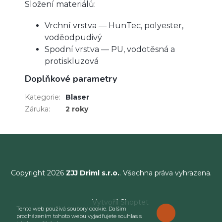
Složení materiálů:
Vrchní vrstva — HunTec, polyester,
voděodpudivý
Spodní vrstva — PU, vodotěsná a
protiskluzová
Doplňkové parametry
Kategorie
:
Blaser
Záruka
:
2 roky
Copyright 2026
ZJJ Driml s.r.o.
. Všechna práva vyhrazena.
Vytvořil Shoptet
Tento web používá soubory cookie. Dalším
ROZUMÍM
procházením tohoto webu vyjadřujete souhlas s