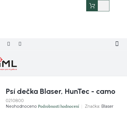
Přejít
Nákupní
na
košík
obsah
Psí dečka Blaser, HunTec - camo
0210800
Průměrné
Podrobnosti hodnocení
Značka:
Blaser
Neohodnoceno
hodnocení
produktu
je