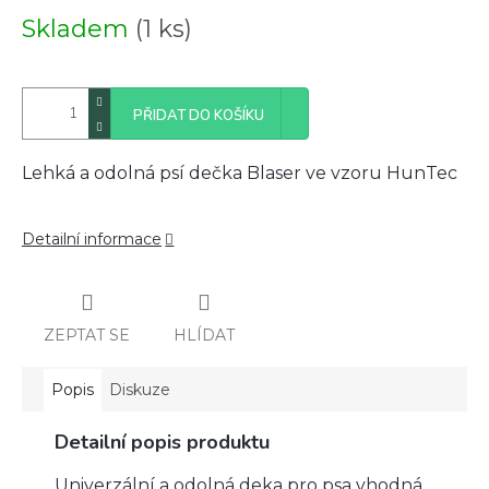
Měrná
Skladem
(1 ks)
cena:
PŘIDAT DO KOŠÍKU
Lehká a odolná psí dečka Blaser ve vzoru HunTec
Detailní informace
ZEPTAT SE
HLÍDAT
Popis
Diskuze
Detailní popis produktu
Univerzální a odolná deka pro psa vhodná