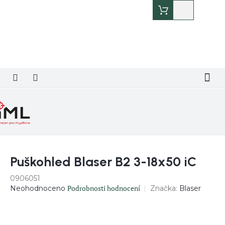
Přejít
Nákupní
na
košík
obsah
Puškohled Blaser B2 3-18x50 iC
0906051
Průměrné
Podrobnosti hodnocení
Značka:
Blaser
Neohodnoceno
hodnocení
produktu
je