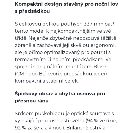
Kompaktní design stavěný pro noční lov
s předsádkou
S celkovou délkou pouhých 337 mm patří
tento model k nejkompaktnějším ve své
třídě. Nejenže zbytečně neposouvá těžiště
zbraně a zachovává její skvělou ergonomii,
ale je přímo optimalizovaný pro použití s
termovizními či nočními předsádkami. Ve
spojení s originálními montážemi Blaser
(CM nebo BL) tvoří s předsádkou jeden
kompaktní a stabilní celek.
Špičkový obraz a chytrá osnova pro
přesnou ránu
Srdcem puškohledu je optická soustava s
vynikající propustností světla (94 % ve dne,
92 % za šera a v noci). Brilantně ostrý a