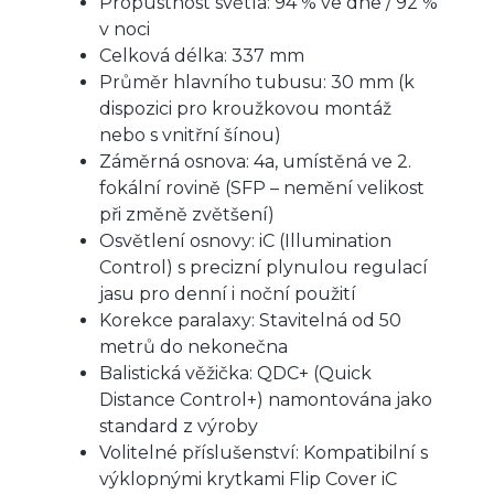
Propustnost světla: 94 % ve dne / 92 %
v noci
Celková délka: 337 mm
Průměr hlavního tubusu: 30 mm (k
dispozici pro kroužkovou montáž
nebo s vnitřní šínou)
Záměrná osnova: 4a, umístěná ve 2.
fokální rovině (SFP – nemění velikost
při změně zvětšení)
Osvětlení osnovy: iC (Illumination
Control) s precizní plynulou regulací
jasu pro denní i noční použití
Korekce paralaxy: Stavitelná od 50
metrů do nekonečna
Balistická věžička: QDC+ (Quick
Distance Control+) namontována jako
standard z výroby
Volitelné příslušenství: Kompatibilní s
výklopnými krytkami Flip Cover iC