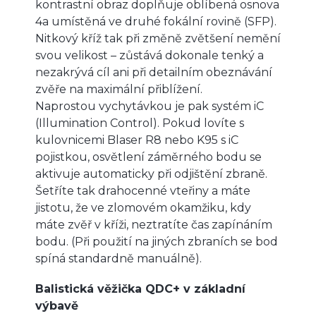
kontrastní obraz doplňuje oblíbená osnova
4a umístěná ve druhé fokální rovině (SFP).
Nitkový kříž tak při změně zvětšení nemění
svou velikost – zůstává dokonale tenký a
nezakrývá cíl ani při detailním obeznávání
zvěře na maximální přiblížení.
Naprostou vychytávkou je pak systém iC
(Illumination Control). Pokud lovíte s
kulovnicemi Blaser R8 nebo K95 s iC
pojistkou, osvětlení záměrného bodu se
aktivuje automaticky při odjištění zbraně.
Šetříte tak drahocenné vteřiny a máte
jistotu, že ve zlomovém okamžiku, kdy
máte zvěř v kříži, neztratíte čas zapínáním
bodu. (Při použití na jiných zbraních se bod
spíná standardně manuálně).
Balistická věžička QDC+ v základní
výbavě