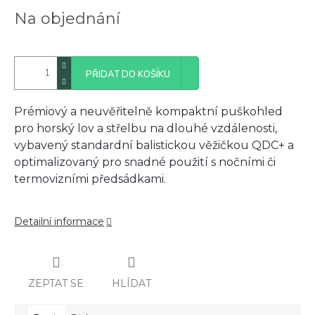
Měrná
Na objednání
cena:
PŘIDAT DO KOŠÍKU
Prémiový a neuvěřitelně kompaktní puškohled
pro horský lov a střelbu na dlouhé vzdálenosti,
vybavený standardní balistickou věžičkou QDC+ a
optimalizovaný pro snadné použití s nočními či
termovizními předsádkami.
Detailní informace
ZEPTAT SE
HLÍDAT