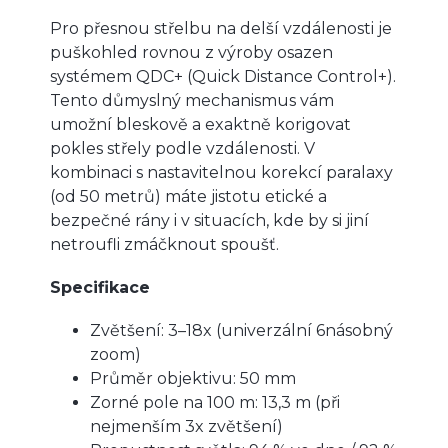
Pro přesnou střelbu na delší vzdálenosti je
puškohled rovnou z výroby osazen
systémem QDC+ (Quick Distance Control+).
Tento důmyslný mechanismus vám
umožní bleskově a exaktně korigovat
pokles střely podle vzdálenosti. V
kombinaci s nastavitelnou korekcí paralaxy
(od 50 metrů) máte jistotu etické a
bezpečné rány i v situacích, kde by si jiní
netroufli zmáčknout spoušť.
Specifikace
Zvětšení: 3–18x (univerzální 6násobný
zoom)
Průměr objektivu: 50 mm
Zorné pole na 100 m: 13,3 m (při
nejmenším 3x zvětšení)