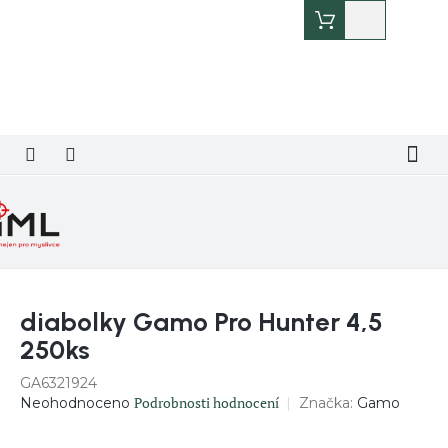
Přejít
Nákupní
na
košík
obsah
diabolky Gamo Pro Hunter 4,5
250ks
GA6321924
Průměrné
Podrobnosti hodnocení
Značka:
Gamo
Neohodnoceno
hodnocení
produktu