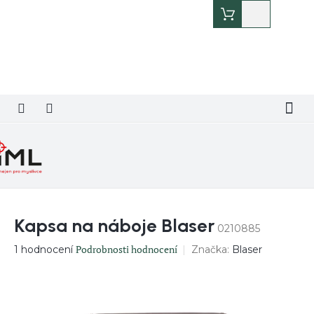
Přejít
Nákupní
na
košík
obsah
Kapsa na náboje Blaser
0210885
Průměrné
Podrobnosti hodnocení
Značka:
Blaser
1 hodnocení
hodnocení
produktu
je
5,0