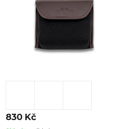
z
5
hvězdiček.
830 Kč
Měrná