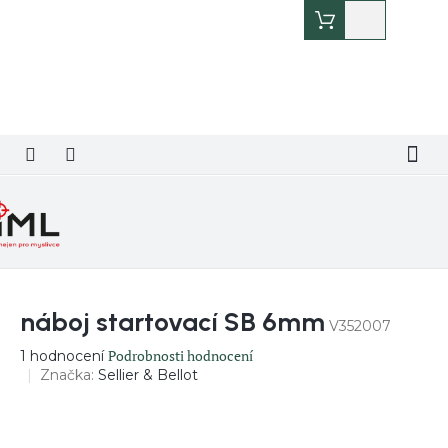
Přejít
Nákupní
na
košík
obsah
náboj startovací SB 6mm
V352007
Průměrné
Podrobnosti hodnocení
1 hodnocení
hodnocení
Značka:
Sellier & Bellot
produktu
je
5,0