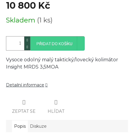
10 800 Kč
Měrná
Skladem
(1 ks)
cena:
PŘIDAT DO KOŠÍKU
Vysoce odolný malý taktický/lovecký kolimátor
Insight MRDS 3,5MOA
Detailní informace
ZEPTAT SE
HLÍDAT
Popis
Diskuze