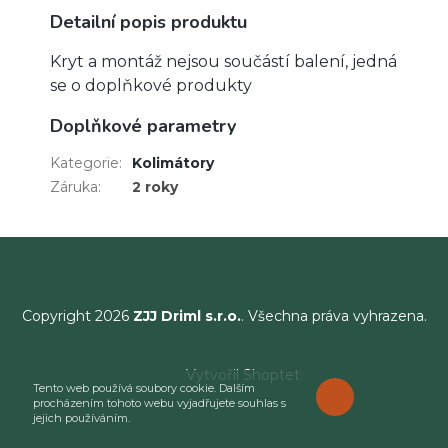
Detailní popis produktu
Kryt a montáž nejsou součástí balení, jedná
se o doplňkové produkty
Doplňkové parametry
Kategorie
:
Kolimátory
Záruka
:
2 roky
Copyright 2026
ZJJ Driml s.r.o.
. Všechna práva vyhrazena.
Vytvořil Shoptet
Tento web používá soubory cookie. Dalším
ROZUMÍM
procházením tohoto webu vyjadřujete souhlas s
jejich používáním.