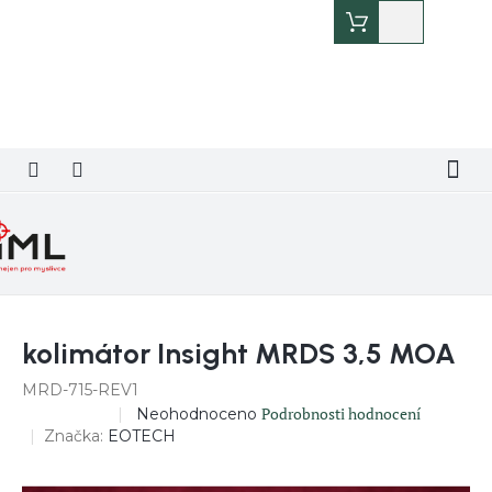
Přejít
Nákupní
na
košík
obsah
kolimátor Insight MRDS 3,5 MOA
MRD-715-REV1
Průměrné
Podrobnosti hodnocení
Neohodnoceno
DOPRODEJ
hodnocení
Značka:
EOTECH
produktu
je