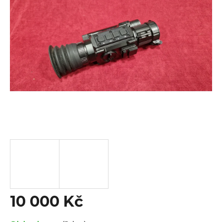
z
5
hvězdiček.
10 000 Kč
Měrná