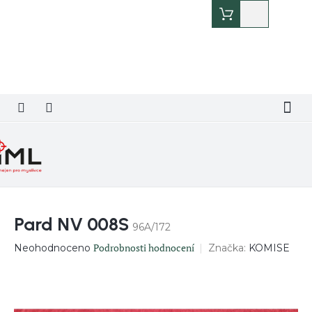
Přejít
Nákupní
na
košík
obsah
Pard NV 008S
96A/172
Průměrné
Podrobnosti hodnocení
Značka:
KOMISE
Neohodnoceno
hodnocení
produktu
je
0,0