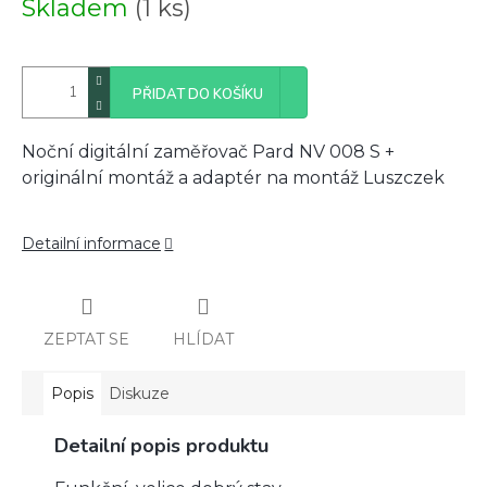
Skladem
(1 ks)
cena:
PŘIDAT DO KOŠÍKU
Noční digitální zaměřovač Pard NV 008 S +
originální montáž a adaptér na montáž Luszczek
Detailní informace
ZEPTAT SE
HLÍDAT
Popis
Diskuze
Detailní popis produktu