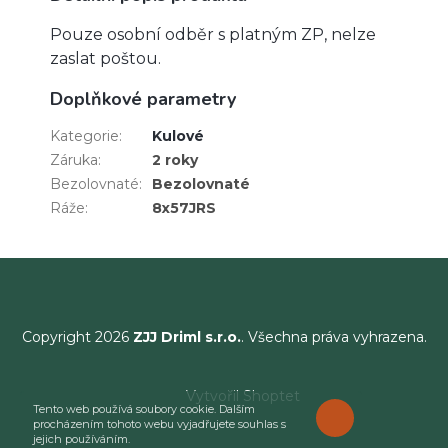
Pouze osobní odběr s platným ZP, nelze
zaslat poštou.
Doplňkové parametry
Kategorie
:
Kulové
Záruka
:
2 roky
Bezolovnaté
:
Bezolovnaté
Ráže
:
8x57JRS
Copyright 2026
ZJJ Driml s.r.o.
. Všechna práva vyhrazena.
Vytvořil Shoptet
Tento web používá soubory cookie. Dalším
ROZUMÍM
procházením tohoto webu vyjadřujete souhlas s
jejich používáním.