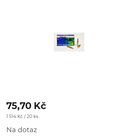
je
0,0
z
5
hvězdiček.
75,70 Kč
Měrná
1 514 Kč / 20 ks
cena:
Na dotaz