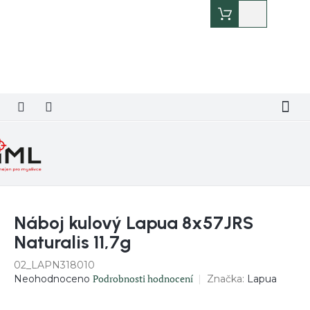
Přejít
Nákupní
na
košík
obsah
Náboj kulový Lapua 8x57JRS
Naturalis 11,7g
02_LAPN318010
Průměrné
Podrobnosti hodnocení
Značka:
Lapua
Neohodnoceno
hodnocení
produktu