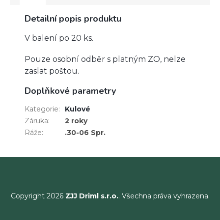
Detailní popis produktu
V balení po 20 ks.
Pouze osobní odběr s platným ZO, nelze
zaslat poštou.
Doplňkové parametry
Kategorie
:
Kulové
Záruka
:
2 roky
Ráže
:
.30-06 Spr.
Copyright 2026
ZJJ Driml s.r.o.
. Všechna práva vyhrazena.