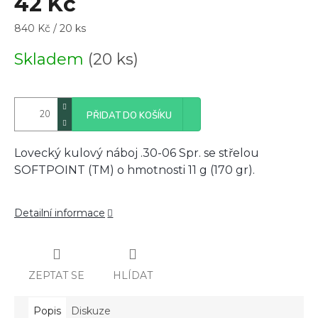
42 Kč
Měrná
840 Kč / 20 ks
cena:
Skladem
(20 ks)
PŘIDAT DO KOŠÍKU
Lovecký kulový náboj .30-06 Spr. se střelou
SOFTPOINT (TM) o hmotnosti 11 g (170 gr).
Detailní informace
ZEPTAT SE
HLÍDAT
Popis
Diskuze