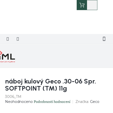
Přejít
Nákupní
na
košík
obsah
náboj kulový Geco .30-06 Spr.
SOFTPOINT (TM) 11g
3006_TM
Průměrné
Podrobnosti hodnocení
Značka:
Geco
Neohodnoceno
hodnocení
produktu