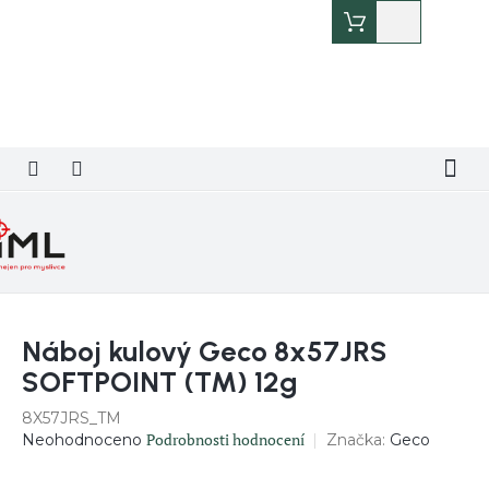
Přejít
Nákupní
na
košík
obsah
Náboj kulový Geco 8x57JRS
SOFTPOINT (TM) 12g
8X57JRS_TM
Průměrné
Podrobnosti hodnocení
Značka:
Geco
Neohodnoceno
hodnocení
produktu