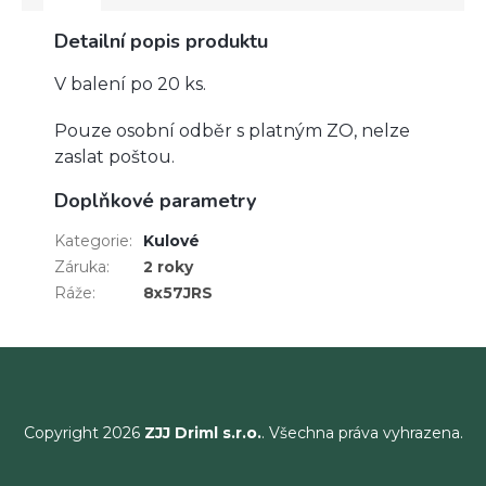
Detailní popis produktu
V balení po 20 ks.
Pouze osobní odběr s platným ZO, nelze
zaslat poštou.
Doplňkové parametry
Kategorie
:
Kulové
Záruka
:
2 roky
Ráže
:
8x57JRS
Copyright 2026
ZJJ Driml s.r.o.
. Všechna práva vyhrazena.