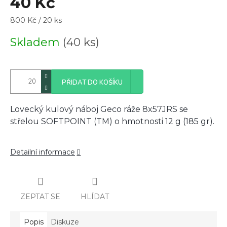
40 Kč
Měrná
800 Kč / 20 ks
cena:
Skladem
(40 ks)
PŘIDAT DO KOŠÍKU
Lovecký kulový náboj Geco ráže 8x57JRS se
střelou SOFTPOINT (TM) o hmotnosti 12 g (185 gr).
Detailní informace
ZEPTAT SE
HLÍDAT
Popis
Diskuze