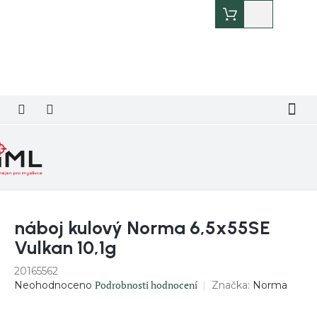
Přejít
Nákupní
na
košík
obsah
náboj kulový Norma 6,5x55SE
Vulkan 10,1g
20165562
Průměrné
Podrobnosti hodnocení
Značka:
Norma
Neohodnoceno
hodnocení
produktu