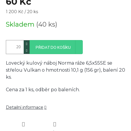
60 Kč
Měrná
1 200 Kč / 20 ks
cena:
Skladem
(40 ks)
PŘIDAT DO KOŠÍKU
Lovecký kulový náboj Norma ráže 6,5x55SE se
střelou Vulkan o hmotnosti 10,1 g (156 gr), balení 20
ks.
Cena za 1 ks, odběr po baleních.
Detailní informace