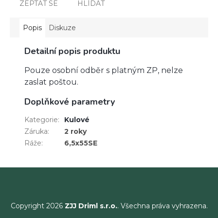
ZEPTAT SE
HLÍDAT
Popis
Diskuze
Detailní popis produktu
Pouze osobní odběr s platným ZP, nelze
zaslat poštou.
Doplňkové parametry
Kategorie
:
Kulové
Záruka
:
2 roky
Ráže
:
6,5x55SE
Copyright 2026
ZJJ Driml s.r.o.
. Všechna práva vyhrazena.