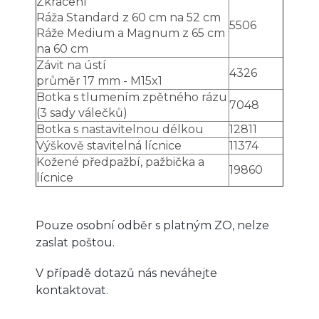
Zkrácení
Ráža Standard z 60 cm na 52 cm
5506
Ráže Medium a Magnum z 65 cm
na 60 cm
Závit na ústí
4326
průměr 17 mm - M15x1
Botka s tlumením zpětného rázu
7048
(3 sady válečků)
Botka s nastavitelnou délkou
12811
Výškově stavitelná lícnice
11374
Kožené předpažbí, pažbička a
19860
lícnice
Pouze osobní odběr s platným ZO, nelze
zaslat poštou.
V případě dotazů nás neváhejte
kontaktovat.