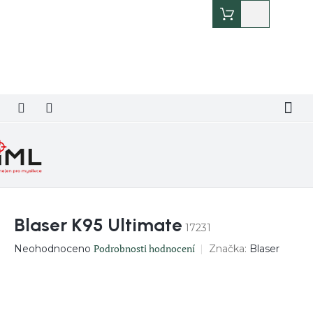
Přejít
Nákupní
na
košík
obsah
Blaser K95 Ultimate
17231
Průměrné
Podrobnosti hodnocení
Značka:
Blaser
Neohodnoceno
hodnocení
produktu
je
0,0