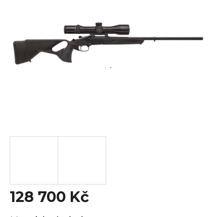
z
5
hvězdiček.
128 700 Kč
Měrná