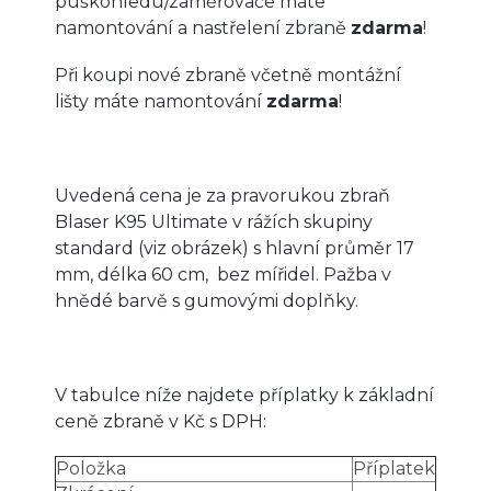
puškohledu/zaměřovače máte
namontování a nastřelení zbraně
zdarma
!
Při koupi nové zbraně včetně montážní
lišty máte namontování
zdarma
!
Uvedená cena je za pravorukou zbraň
Blaser K95 Ultimate v rážích skupiny
standard (viz obrázek) s hlavní průměr 17
mm, délka 60 cm, bez mířidel. Pažba v
hnědé barvě s gumovými doplňky.
V tabulce níže najdete příplatky k základní
ceně zbraně v Kč s DPH:
Položka
Příplatek