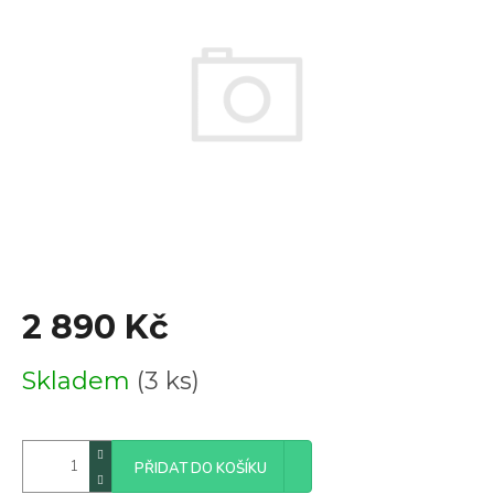
z
5
hvězdiček.
2 890 Kč
Měrná
Skladem
(3 ks)
cena:
PŘIDAT DO KOŠÍKU