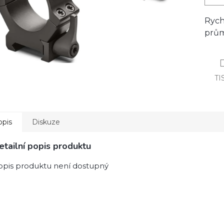
Rych
prům
TI
opis
Diskuze
etailní popis produktu
opis produktu není dostupný