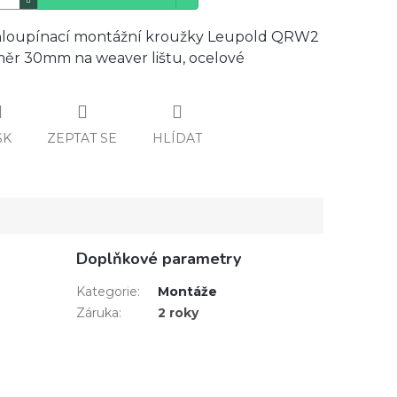
loupínací montážní kroužky Leupold QRW2
ěr 30mm na weaver lištu, ocelové
SK
ZEPTAT SE
HLÍDAT
Doplňkové parametry
Kategorie
:
Montáže
Záruka
:
2 roky