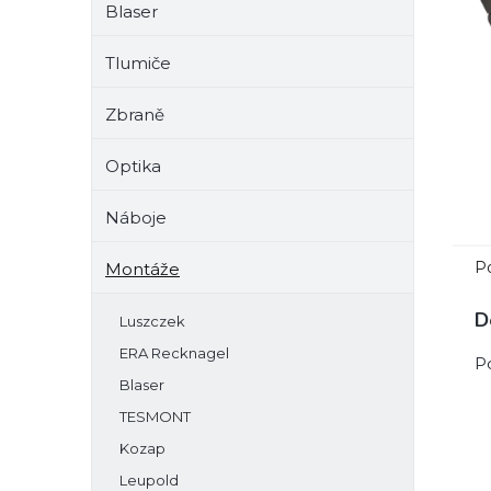
Blaser
e
l
Tlumiče
Zbraně
Optika
Náboje
P
Montáže
D
Luszczek
ERA Recknagel
P
Blaser
TESMONT
Kozap
Leupold