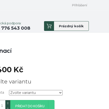
Přihlášení
ická podpora:
Nákupní
Prázdný košík
 776 543 008
košík
nací
400 Kč
á
lte variantu
nta
PŘIDAT DO KOŠÍKU