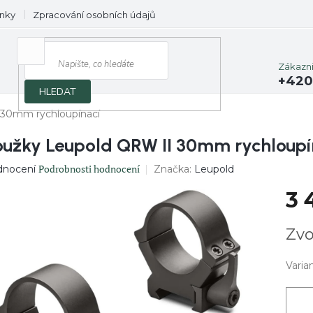
nky
Zpracování osobních údajů
Prodávané značky
Zákazn
+420
HLEDAT
 30mm rychloupínací
oužky Leupold QRW II 30mm rychloupí
ěrné
Podrobnosti hodnocení
Značka:
Leupold
dnocení
ocení
3 
uktu
Měrn
Zvo
cena:
diček.
Varia