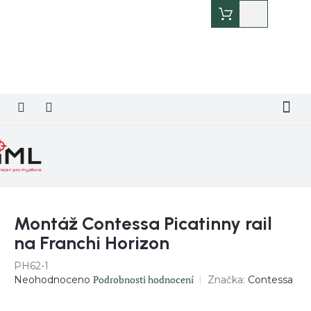
Přejít
Nákupní
na
košík
obsah
Montáž Contessa Picatinny rail
na Franchi Horizon
PH62-1
Průměrné
Podrobnosti hodnocení
Značka:
Contessa
Neohodnoceno
hodnocení
produktu