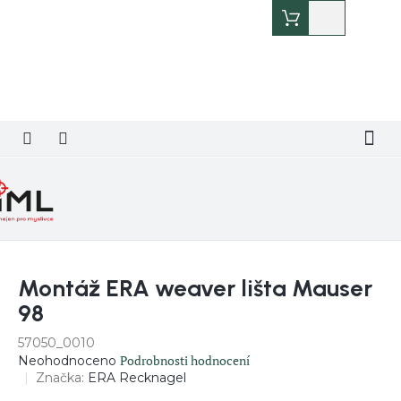
Přejít
Nákupní
na
košík
obsah
Montáž ERA weaver lišta Mauser
98
57050_0010
Průměrné
Podrobnosti hodnocení
Neohodnoceno
hodnocení
Značka:
ERA Recknagel
produktu