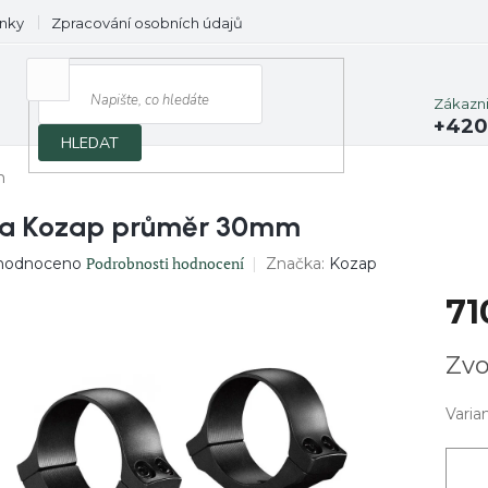
nky
Zpracování osobních údajů
Prodávané značky
Zákazn
+420
HLEDAT
m
a Kozap průměr 30mm
ěrné
Podrobnosti hodnocení
Značka:
Kozap
hodnoceno
ocení
71
uktu
Měrn
Zvo
cena:
diček.
Varia