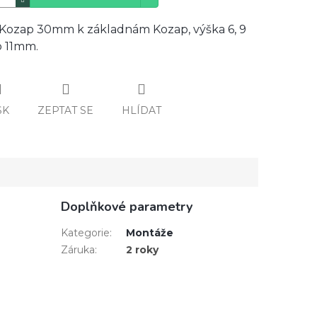
Kozap 30mm k základnám Kozap, výška 6, 9
 11mm.
SK
ZEPTAT SE
HLÍDAT
Doplňkové parametry
Kategorie
:
Montáže
Záruka
:
2 roky