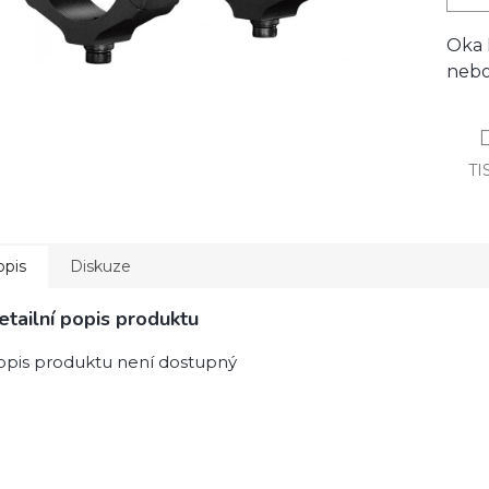
Oka 
nebo
TI
opis
Diskuze
etailní popis produktu
opis produktu není dostupný