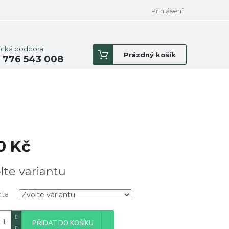
Přihlášení
ická podpora:
Nákupní
Prázdný košík
 776 543 008
košík
0 Kč
á
lte variantu
nta
PŘIDAT DO KOŠÍKU