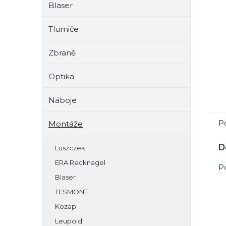
Blaser
e
l
Tlumiče
Zbraně
Optika
Náboje
P
Montáže
D
Luszczek
ERA Recknagel
P
Blaser
TESMONT
Kozap
Leupold