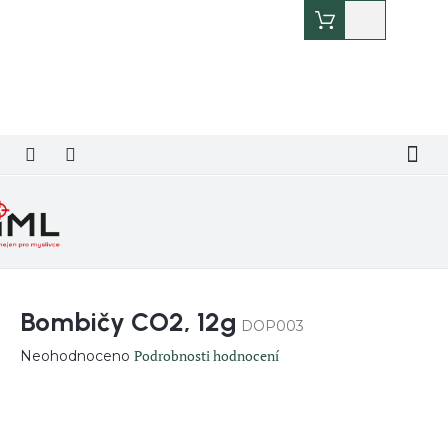
Přejít
Nákupní
na
košík
obsah
Bombičy CO2, 12g
DOP003
Průměrné
Podrobnosti hodnocení
Neohodnoceno
hodnocení
produktu
je
0,0