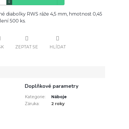
né diabolky RWS ráže 4,5 mm, hmotnost 0,45
lení 500 ks.
SK
ZEPTAT SE
HLÍDAT
Doplňkové parametry
Kategorie
:
Náboje
Záruka
:
2 roky