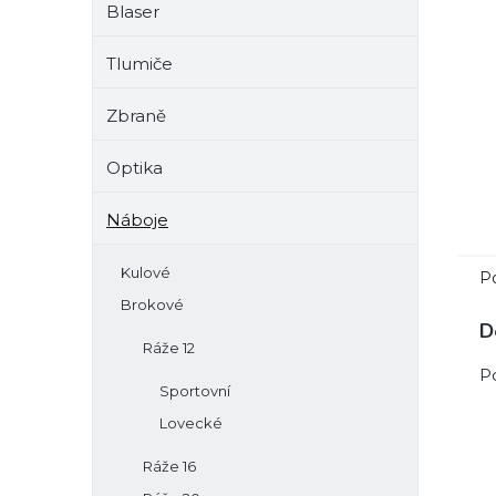
Blaser
e
l
Tlumiče
Zbraně
Optika
Náboje
Kulové
P
Brokové
D
Ráže 12
P
Sportovní
Lovecké
Ráže 16