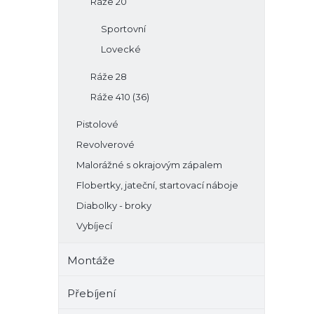
Ráže 20
Sportovní
Lovecké
Ráže 28
Ráže 410 (36)
Pistolové
Revolverové
Malorážné s okrajovým zápalem
Flobertky, jateční, startovací náboje
Diabolky - broky
Vybíjecí
Montáže
Přebíjení