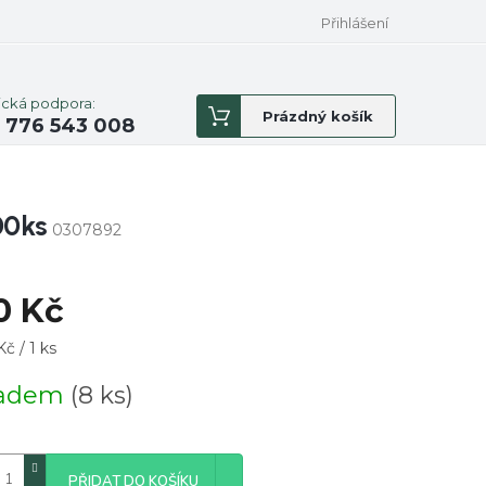
Přihlášení
ická podpora:
Nákupní
Prázdný košík
 776 543 008
košík
00ks
0307892
0 Kč
á
č / 1 ks
ladem
(8 ks)
PŘIDAT DO KOŠÍKU