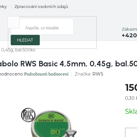
nky
Zpracování osobních údajů
Prodávané značky
Zákazn
+420
HLEDAT
0,45g, bal.500ks
abolo RWS Basic 4,5mm, 0,45g, bal.5
ěrné
Podrobnosti hodnocení
Značka:
RWS
hodnoceno
ocení
15
uktu
Měrn
0,30 K
cena:
Sk
diček.