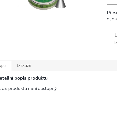
Přes
g, ba
TI
opis
Diskuze
etailní popis produktu
opis produktu není dostupný