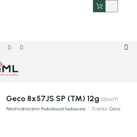
Přejít
Nákupní
na
košík
obsah
Geco 8x57JS SP (TM) 12g
0304171
Průměrné
Podrobnosti hodnocení
Značka:
Geco
Neohodnoceno
hodnocení
produktu
je
0,0