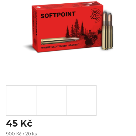
z
5
hvězdiček.
45 Kč
Měrná
900 Kč / 20 ks