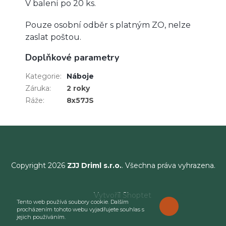
V balení po 20 ks.
Pouze osobní odběr s platným ZO, nelze
zaslat poštou.
Doplňkové parametry
Kategorie
:
Náboje
Záruka
:
2 roky
Ráže
:
8x57JS
Copyright 2026
ZJJ Driml s.r.o.
. Všechna práva vyhrazena.
Vytvořil Shoptet
Tento web používá soubory cookie. Dalším
ROZUMÍM
procházením tohoto webu vyjadřujete souhlas s
jejich používáním.