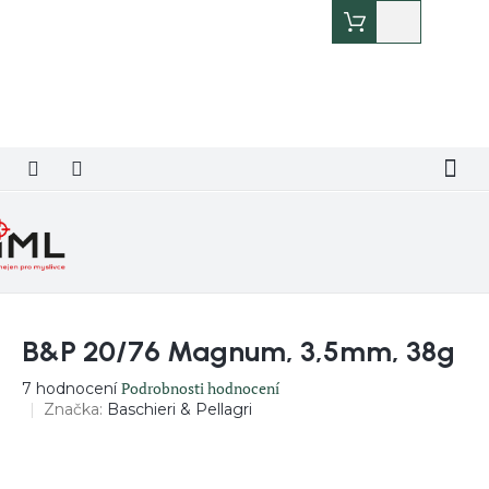
Přejít
Nákupní
na
košík
obsah
B&P 20/76 Magnum, 3,5mm, 38g
Průměrné
Podrobnosti hodnocení
7 hodnocení
hodnocení
Značka:
Baschieri & Pellagri
produktu
je
3,7