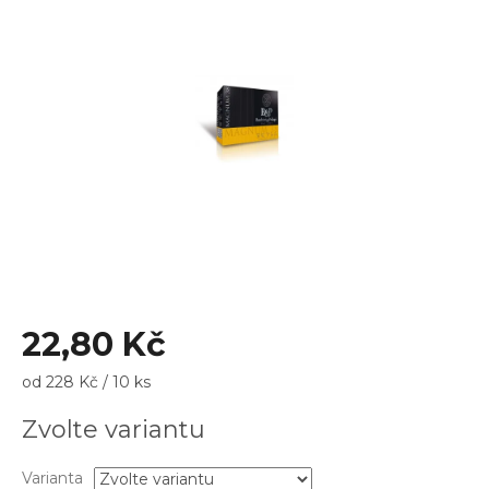
z
5
hvězdiček.
22,80 Kč
Měrná
od 228 Kč / 10 ks
cena:
Zvolte variantu
Varianta