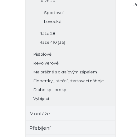
Ráže 20
P
Sportovní
Lovecké
Ráže 28
Ráže 410 (36)
Pistolové
Revolverové
Malorážné s okrajovým zápalem
Flobertky, jateční, startovací náboje
Diabolky - broky
Vybíjecí
Montáže
Přebíjení