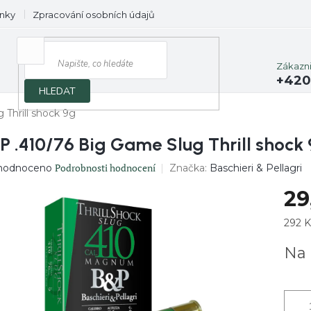
nky
Zpracování osobních údajů
Prodávané značky
Zákazn
+420
HLEDAT
Thrill shock 9g
P .410/76 Big Game Slug Thrill shock
ěrné
Podrobnosti hodnocení
Značka:
Baschieri & Pellagri
hodnoceno
ocení
29
uktu
Měrn
292 K
cena:
Na 
diček.