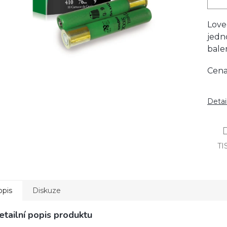
Love
jedn
balen
Cena
Detai
TI
opis
Diskuze
etailní popis produktu