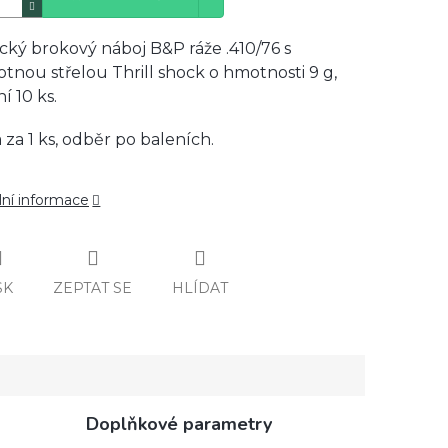
cký brokový náboj B&P ráže .410/76 s
otnou střelou Thrill shock o hmotnosti 9 g,
í 10 ks.
 za 1 ks, odběr po baleních.
lní informace
SK
ZEPTAT SE
HLÍDAT
Doplňkové parametry