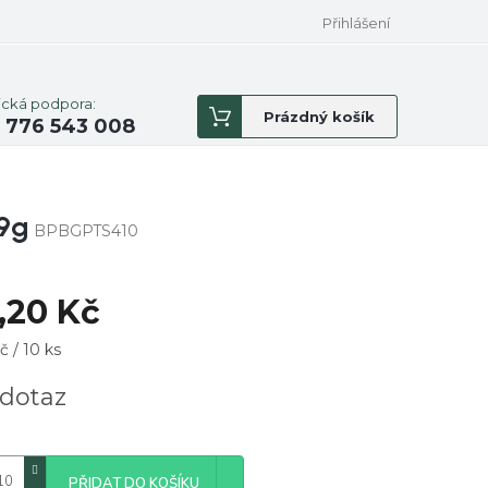
Přihlášení
ická podpora:
Nákupní
Prázdný košík
 776 543 008
košík
 9g
BPBGPTS410
,20 Kč
á
č / 10 ks
dotaz
PŘIDAT DO KOŠÍKU