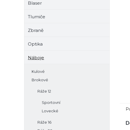
Blaser
e
l
Tlumiče
Zbraně
Optika
Náboje
Kulové
Brokové
Ráže 12
Sportovní
P
Lovecké
D
Ráže 16