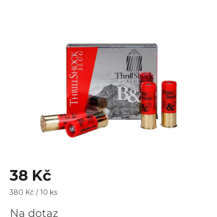
je
0,0
z
5
hvězdiček.
38 Kč
Měrná
380 Kč / 10 ks
cena:
Na dotaz