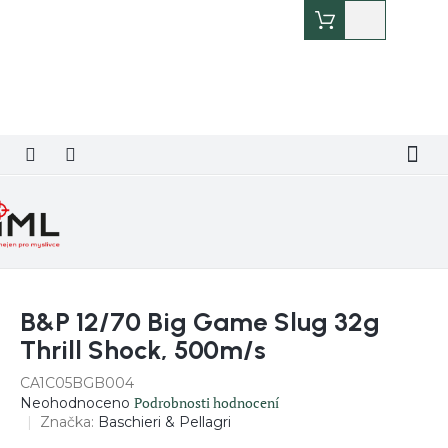
Přejít
Nákupní
na
košík
obsah
B&P 12/70 Big Game Slug 32g
Thrill Shock, 500m/s
CA1C05BGB004
Průměrné
Podrobnosti hodnocení
Neohodnoceno
hodnocení
Značka:
Baschieri & Pellagri
produktu