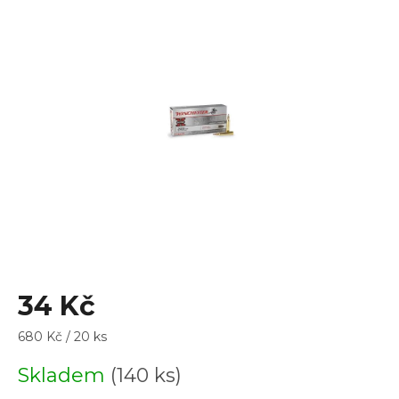
je
2,0
z
5
hvězdiček.
34 Kč
Měrná
680 Kč / 20 ks
cena:
Skladem
(140 ks)