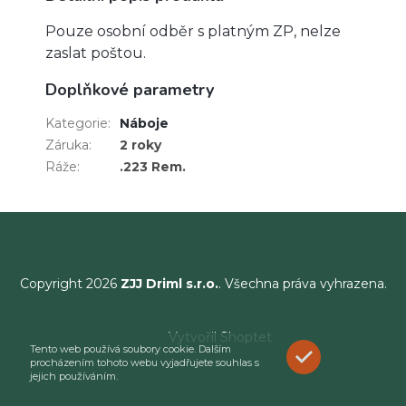
Pouze osobní odběr s platným ZP, nelze
zaslat poštou.
Doplňkové parametry
Kategorie
:
Náboje
Záruka
:
2 roky
Ráže
:
.223 Rem.
Copyright 2026
ZJJ Driml s.r.o.
. Všechna práva vyhrazena.
Vytvořil Shoptet
Tento web používá soubory cookie. Dalším
ROZUMÍM
procházením tohoto webu vyjadřujete souhlas s
jejich používáním.