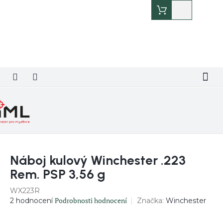
Přejít
Nákupní
na
košík
obsah
Náboj kulový Winchester .223
Rem. PSP 3,56 g
WX223R
Průměrné
Podrobnosti hodnocení
Značka:
Winchester
2 hodnocení
hodnocení
produktu