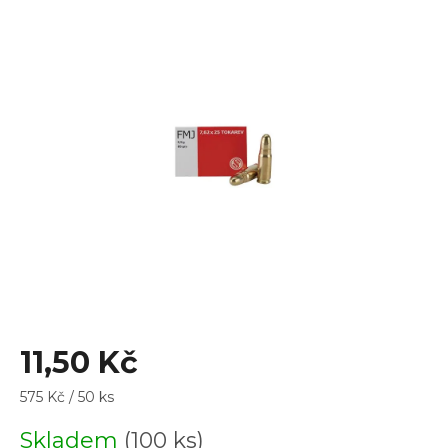
je
3,5
z
5
hvězdiček.
11,50 Kč
Měrná
575 Kč / 50 ks
cena:
Skladem
(100 ks)