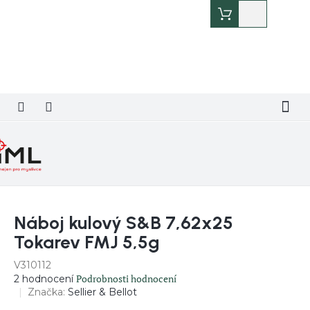
Přejít
Nákupní
na
košík
obsah
Náboj kulový S&B 7,62x25
Tokarev FMJ 5,5g
V310112
Průměrné
Podrobnosti hodnocení
2 hodnocení
hodnocení
Značka:
Sellier & Bellot
produktu