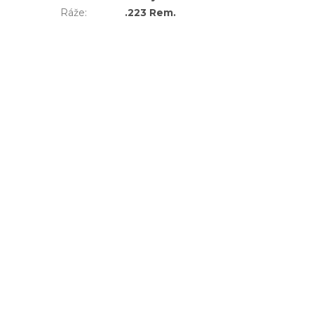
Ráže
:
.223 Rem.