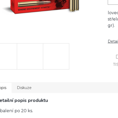
love
stře
gr).
Detai
TI
opis
Diskuze
etailní popis produktu
 balení po 20 ks.