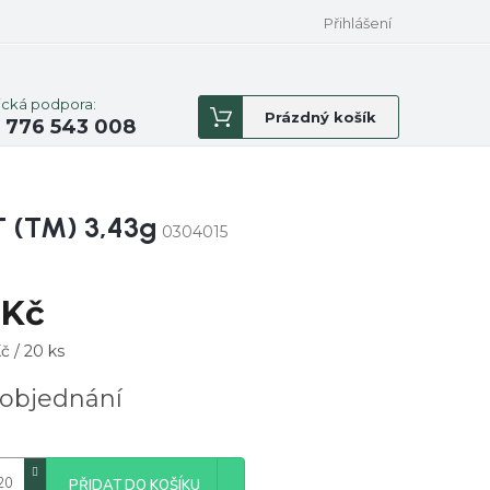
Přihlášení
ická podpora:
Nákupní
Prázdný košík
 776 543 008
košík
 (TM) 3,43g
0304015
 Kč
á
č / 20 ks
objednání
PŘIDAT DO KOŠÍKU