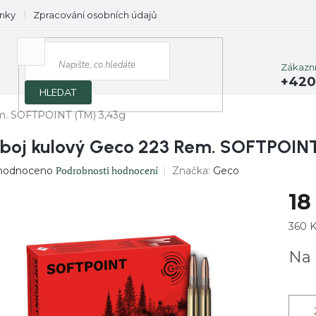
nky
Zpracování osobních údajů
Prodávané značky
Zákazn
+420
HLEDAT
m. SOFTPOINT (TM) 3,43g
boj kulový Geco 223 Rem. SOFTPOINT
ěrné
Podrobnosti hodnocení
Značka:
Geco
hodnoceno
ocení
18
uktu
Měrn
360 K
cena:
Na 
diček.