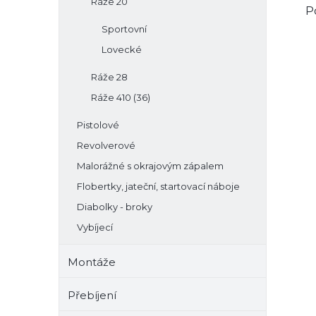
Ráže 20
P
Sportovní
Lovecké
Ráže 28
Ráže 410 (36)
Pistolové
Revolverové
Malorážné s okrajovým zápalem
Flobertky, jateční, startovací náboje
Diabolky - broky
Vybíjecí
Montáže
Přebíjení