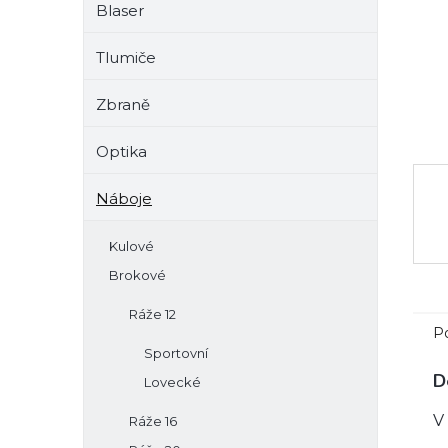
Blaser
e
l
Tlumiče
Zbraně
Optika
Náboje
Kulové
Brokové
Ráže 12
P
Sportovní
D
Lovecké
V
Ráže 16