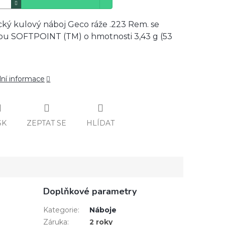
cký kulový náboj Geco ráže .223 Rem. se
lou SOFTPOINT (TM) o hmotnosti 3,43 g (53
lní informace
SK
ZEPTAT SE
HLÍDAT
Doplňkové parametry
Kategorie
:
Náboje
Záruka
:
2 roky