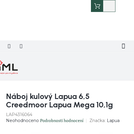
Přejít
Nákupní
na
košík
obsah
Náboj kulový Lapua 6,5
Creedmoor Lapua Mega 10,1g
LAP4316064
Průměrné
Podrobnosti hodnocení
Značka:
Lapua
Neohodnoceno
hodnocení
produktu