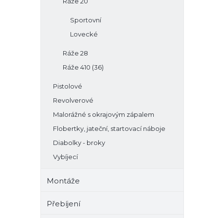
Ráže 20
Sportovní
Lovecké
Ráže 28
Ráže 410 (36)
Pistolové
Revolverové
Malorážné s okrajovým zápalem
Flobertky, jateční, startovací náboje
Diabolky - broky
Vybíjecí
Montáže
Přebíjení