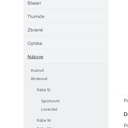
Blaser
e
l
Tlumiče
Zbraně
Optika
Náboje
Kulové
Brokové
Ráže 12
P
Sportovní
Lovecké
D
Ráže 16
P