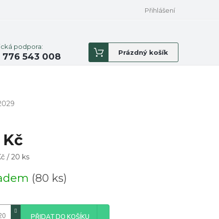
Přihlášení
ická podpora:
Nákupní
Prázdný košík
 776 543 008
košík
2029
 Kč
á
č / 20 ks
ladem
(80 ks)
PŘIDAT DO KOŠÍKU