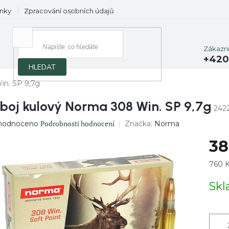
nky
Zpracování osobních údajů
Prodávané značky
Zákazn
+420
HLEDAT
in. SP 9,7g
boj kulový Norma 308 Win. SP 9,7g
242
ěrné
Podrobnosti hodnocení
Značka:
Norma
hodnoceno
ocení
38
uktu
Měrn
760 K
cena:
Sk
diček.