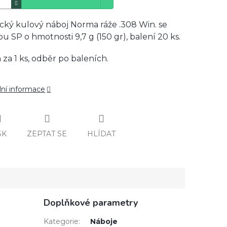
cký kulový náboj Norma ráže .308 Win. se
ou SP o hmotnosti 9,7 g (150 gr), balení 20 ks.
 za 1 ks, odběr po baleních.
lní informace
SK
ZEPTAT SE
HLÍDAT
Doplňkové parametry
Kategorie
:
Náboje