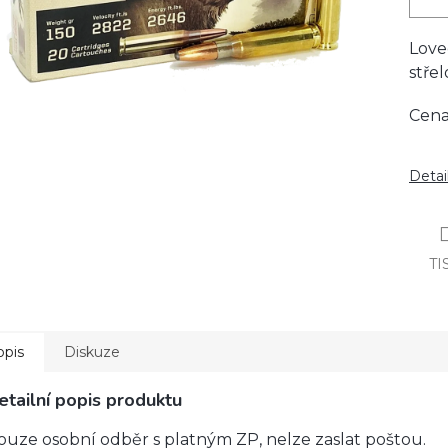
Love
střel
Cena
Detai
TI
opis
Diskuze
etailní popis produktu
ouze osobní odběr s platným ZP, nelze zaslat poštou.