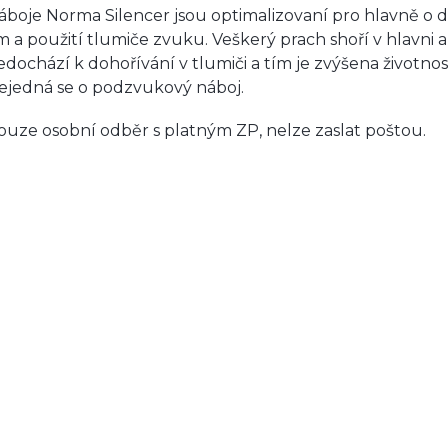
áboje Norma Silencer jsou optimalizovaní pro hlavně o 
m a použití tlumiče zvuku. Veškerý prach shoří v hlavni a
edochází k dohořívání v tlumiči a tím je zvýšena životnos
ejedná se o podzvukový náboj.
ouze osobní odběr s platným ZP, nelze zaslat poštou.