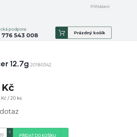
Přihlášení
ická podpora:
Nákupní
Prázdný košík
 776 543 008
košík
er 12,7g
20180342
 Kč
á
 Kč / 20 ks
dotaz
PŘIDAT DO KOŠÍKU