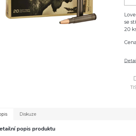
Love
se st
20 ks
Cena
Detai
TI
opis
Diskuze
etailní popis produktu