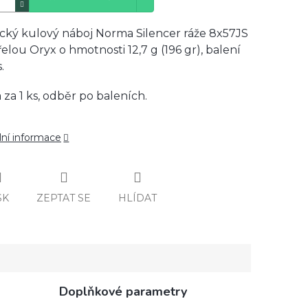
cký kulový náboj Norma Silencer ráže 8x57JS
řelou Oryx o hmotnosti 12,7 g (196 gr), balení
.
 za 1 ks, odběr po baleních.
lní informace
SK
ZEPTAT SE
HLÍDAT
Doplňkové parametry