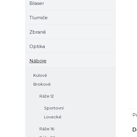
Blaser
e
l
Tlumiče
Zbraně
Optika
Náboje
Kulové
Brokové
Ráže 12
Sportovní
P
Lovecké
D
Ráže 16