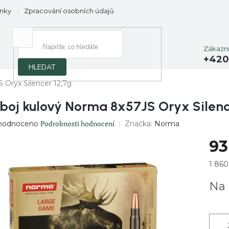
nky
Zpracování osobních údajů
Prodávané značky
Zákazn
+420
HLEDAT
 Oryx Silencer 12,7g
boj kulový Norma 8x57JS Oryx Silenc
ěrné
Podrobnosti hodnocení
Značka:
Norma
hodnoceno
ocení
93
uktu
Měrn
1 860
cena:
Na 
diček.