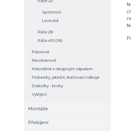
Ráže 20
N
c
Sportovní
n
Lovecké
N
Ráže 28
P
Ráže 410 (36)
Pistolové
Revolverové
Malorážné s okrajovým zápalem
Flobertky, jateční, startovací náboje
Diabolky - broky
Vybíjecí
Montáže
Přebíjení