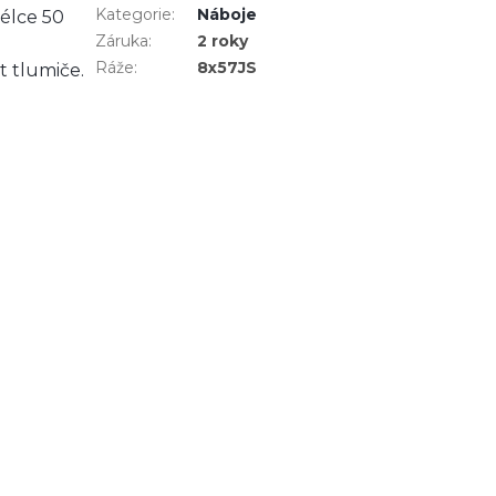
Kategorie
:
Náboje
délce 50
Záruka
:
2 roky
Ráže
:
8x57JS
t tlumiče.