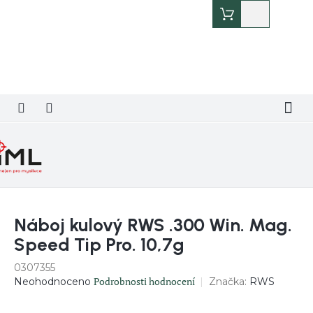
Přejít
Nákupní
na
košík
obsah
Náboj kulový RWS .300 Win. Mag.
Speed Tip Pro. 10,7g
0307355
Průměrné
Podrobnosti hodnocení
Značka:
RWS
Neohodnoceno
hodnocení
produktu