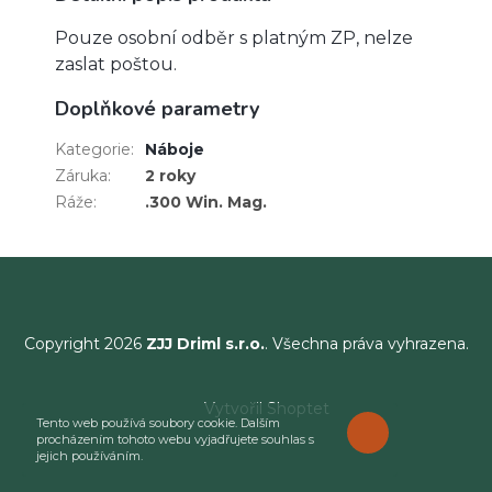
Pouze osobní odběr s platným ZP, nelze
zaslat poštou.
Doplňkové parametry
Kategorie
:
Náboje
Záruka
:
2 roky
Ráže
:
.300 Win. Mag.
Copyright 2026
ZJJ Driml s.r.o.
. Všechna práva vyhrazena.
Vytvořil Shoptet
Tento web používá soubory cookie. Dalším
ROZUMÍM
procházením tohoto webu vyjadřujete souhlas s
jejich používáním.