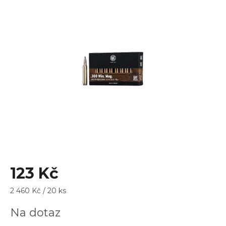
je
0,0
z
5
hvězdiček.
123 Kč
Měrná
2 460 Kč / 20 ks
cena:
Na dotaz