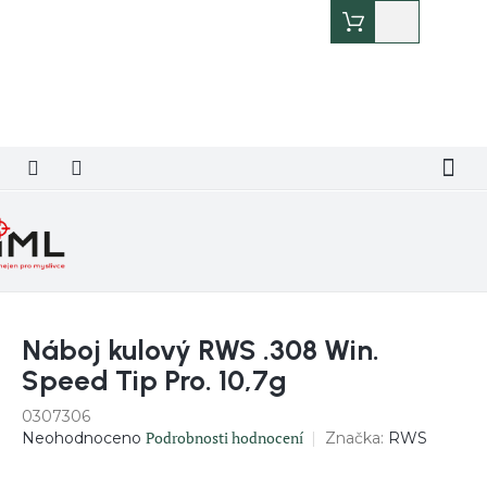
Přejít
Nákupní
na
košík
obsah
Náboj kulový RWS .308 Win.
Speed Tip Pro. 10,7g
0307306
Průměrné
Podrobnosti hodnocení
Značka:
RWS
Neohodnoceno
hodnocení
produktu