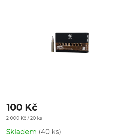
je
0,0
z
5
hvězdiček.
100 Kč
Měrná
2 000 Kč / 20 ks
cena:
Skladem
(40 ks)