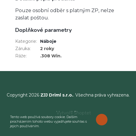
Pouze osobní odběr s platným ZP, nelze
zaslat poštou.
Doplňkové parametry
Kategorie
:
Náboje
Záruka
:
2 roky
Ráže
:
.308 Win.
Copyright 2026
ZJJ Driml s.r.o.
. Všechna práva vyhrazena.
Vytvořil Shoptet
Tento web používá soubory cookie. Dalším
ROZUMÍM
procházením tohoto webu vyjadřujete souhlas s
jejich používáním.