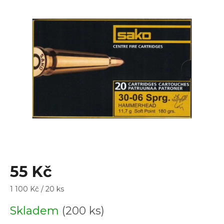
je
0,0
z
5
hvězdiček.
55 Kč
Měrná
1 100 Kč / 20 ks
cena:
Skladem
(200 ks)