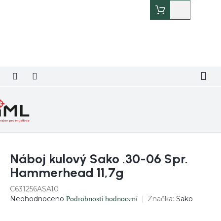
Přejít
Nákupní
na
košík
obsah
Náboj kulový Sako .30-06 Spr.
Hammerhead 11,7g
C631256ASA10
Průměrné
Podrobnosti hodnocení
Značka:
Sako
Neohodnoceno
hodnocení
produktu