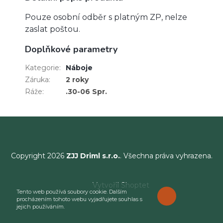
Pouze osobní odběr s platným ZP, nelze
zaslat poštou.
Doplňkové parametry
Kategorie
:
Náboje
Záruka
:
2 roky
Ráže
:
.30-06 Spr.
Copyright 2026
ZJJ Driml s.r.o.
. Všechna práva vyhrazena.
Vytvořil Shoptet
Tento web používá soubory cookie. Dalším
ROZUMÍM
procházením tohoto webu vyjadřujete souhlas s
jejich používáním.