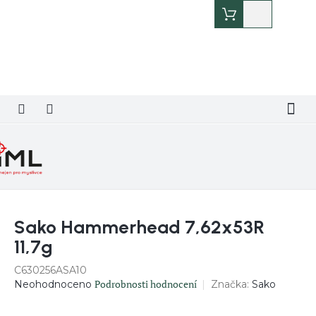
Přejít
Nákupní
na
košík
obsah
Sako Hammerhead 7,62x53R
11,7g
C630256ASA10
Průměrné
Podrobnosti hodnocení
Značka:
Sako
Neohodnoceno
hodnocení
produktu