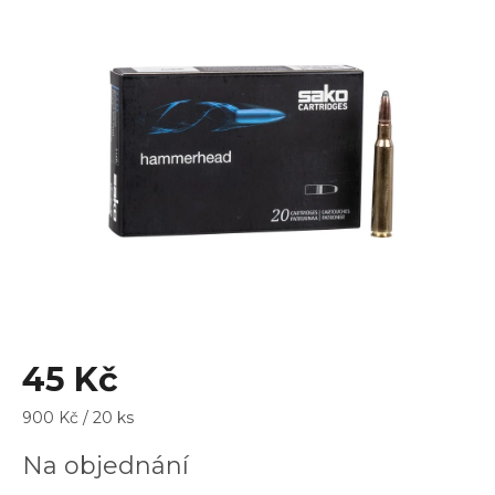
je
0,0
z
5
hvězdiček.
45 Kč
Měrná
900 Kč / 20 ks
cena:
Na objednání