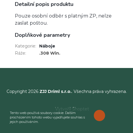
Detailní popis produktu
Pouze osobní odběr s platným ZP, nelze
zaslat poštou.
Doplňkové parametry
Kategorie
:
Náboje
Ráže
:
.308 Win.
Copyright 2026
ZJJ Driml s.r.o.
. Všechna práva vyhrazena.
Vytvořil Shoptet
Tento web používá soubory cookie. Dalším
ROZUMÍM
procházením tohoto webu vyjadřujete souhlas s
jejich používáním.