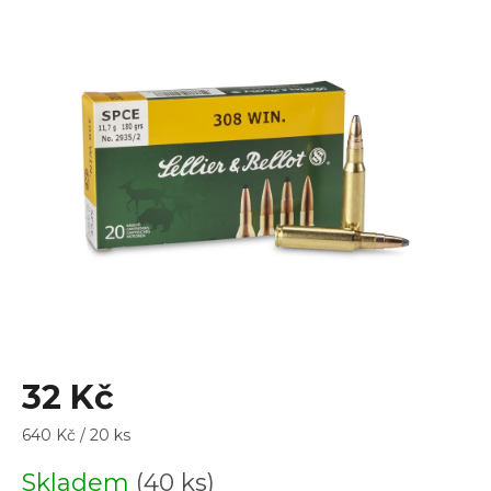
je
0,0
z
5
hvězdiček.
32 Kč
Měrná
640 Kč / 20 ks
cena:
Skladem
(40 ks)