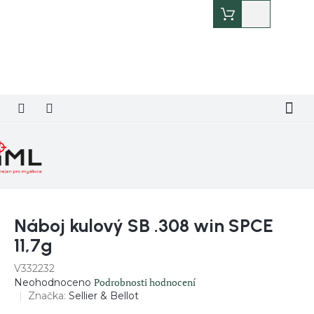
Přejít
Nákupní
na
košík
obsah
Náboj kulový SB .308 win SPCE
11,7g
V332232
Průměrné
Podrobnosti hodnocení
Neohodnoceno
hodnocení
Značka:
Sellier & Bellot
produktu