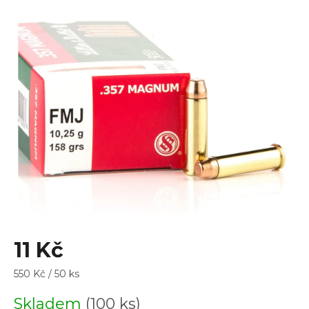
je
5,0
z
5
hvězdiček.
11 Kč
Měrná
550 Kč / 50 ks
cena:
Skladem
(100 ks)