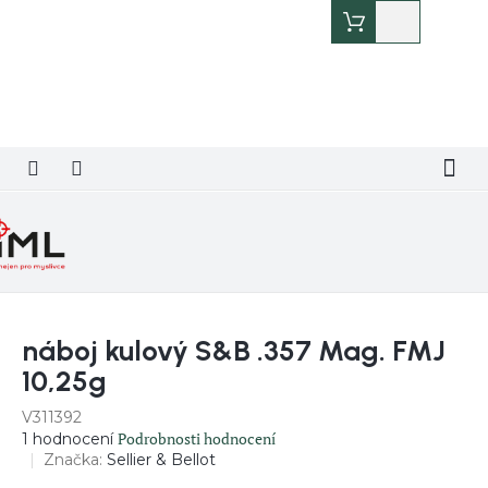
Přejít
Nákupní
na
košík
obsah
náboj kulový S&B .357 Mag. FMJ
10,25g
V311392
Průměrné
Podrobnosti hodnocení
1 hodnocení
hodnocení
Značka:
Sellier & Bellot
produktu