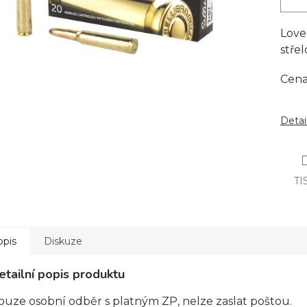
Love
střel
Cena
Detai
TI
opis
Diskuze
etailní popis produktu
ouze osobní odběr s platným ZP, nelze zaslat poštou.