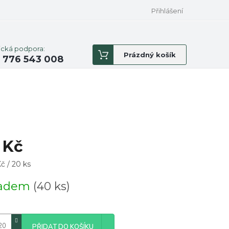
Přihlášení
ická podpora:
Nákupní
Prázdný košík
 776 543 008
košík
 Kč
á
č / 20 ks
ladem
(40 ks)
PŘIDAT DO KOŠÍKU