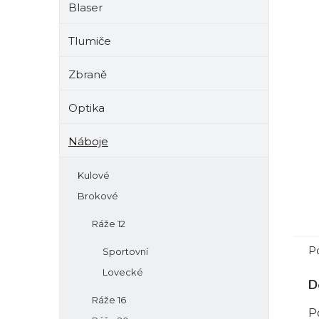
Blaser
e
l
Tlumiče
Zbraně
Optika
Náboje
Kulové
Brokové
Ráže 12
P
Sportovní
Lovecké
D
Ráže 16
P