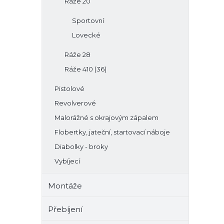
Ráže 20
Sportovní
Lovecké
Ráže 28
Ráže 410 (36)
Pistolové
Revolverové
Malorážné s okrajovým zápalem
Flobertky, jateční, startovací náboje
Diabolky - broky
Vybíjecí
Montáže
Přebíjení