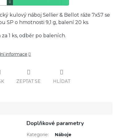
cký kulový náboj Sellier & Bellot ráže 7x57 se
ou SP o hmotnosti 9,1 g, balení 20 ks.
 za 1 ks, odběr po baleních.
lní informace
SK
ZEPTAT SE
HLÍDAT
Doplňkové parametry
Kategorie
:
Náboje