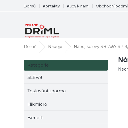
Přejít
Domů
Kontakty
Kudy k nám
Obchodní podmí
na
obsah
Domů
Náboje
Náboj kulový SB 7x57 SP 9
P
Ná
Přeskočit
o
Kategorie
kategorie
Prům
Neo
s
hodn
t
SLEVA!
prod
r
je
a
0,0
Testování zdarma
n
z
n
5
Hikmicro
hvěz
í
p
Benelli
a
n