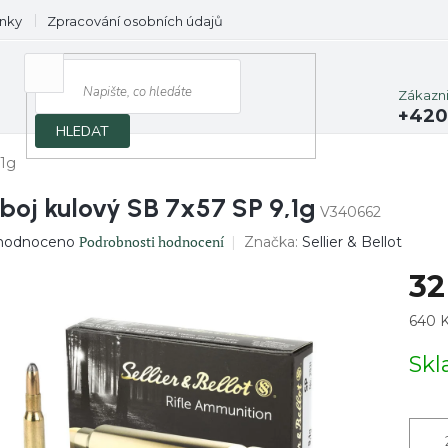
nky
Zpracování osobních údajů
Prodávané značky
Zákazn
+420
HLEDAT
,1g
boj kulový SB 7x57 SP 9,1g
V340662
ěrné
Podrobnosti hodnocení
Značka:
Sellier & Bellot
hodnoceno
ocení
32
uktu
Měrn
640 K
cena:
Sk
diček.