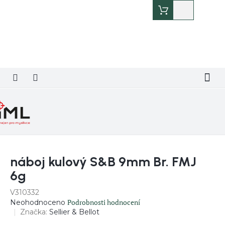
Přejít
Nákupní
na
košík
obsah
náboj kulový S&B 9mm Br. FMJ
6g
V310332
Průměrné
Podrobnosti hodnocení
Neohodnoceno
hodnocení
Značka:
Sellier & Bellot
produktu