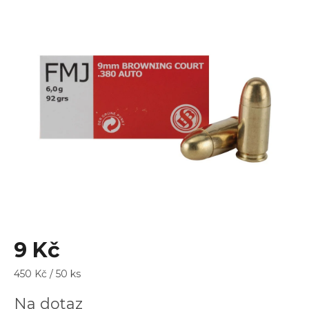
je
0,0
z
5
hvězdiček.
9 Kč
Měrná
450 Kč / 50 ks
cena:
Na dotaz