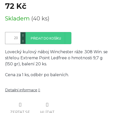
72 Kč
Měrná
Skladem
(40 ks)
cena:
PŘIDAT DO KOŠÍKU
Lovecký kulový náboj Winchester ráže .308 Win. se
střelou Extreme Point Ledfree o hmotnosti 9,7 g
(150 gr), balení 20 ks.
Cena za 1 ks, odběr po baleních.
Detailní informace
ZEPTAT SE
HLÍDAT