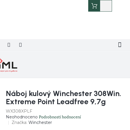
Přejít
Nákupní
na
košík
obsah
Náboj kulový Winchester 308Win.
Extreme Point Leadfree 9,7g
WX308XPLF
Průměrné
Podrobnosti hodnocení
Neohodnoceno
hodnocení
Značka:
Winchester
produktu