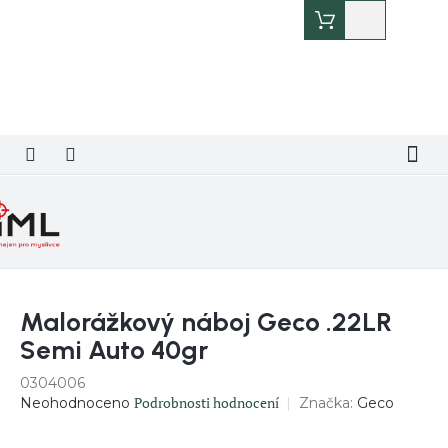
Přejít
Nákupní
na
košík
obsah
Malorážkový náboj Geco .22LR
Semi Auto 40gr
0304006
Průměrné
Podrobnosti hodnocení
Značka:
Geco
Neohodnoceno
hodnocení
produktu