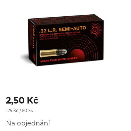
je
0,0
z
5
hvězdiček.
2,50 Kč
Měrná
125 Kč / 50 ks
cena:
Na objednání