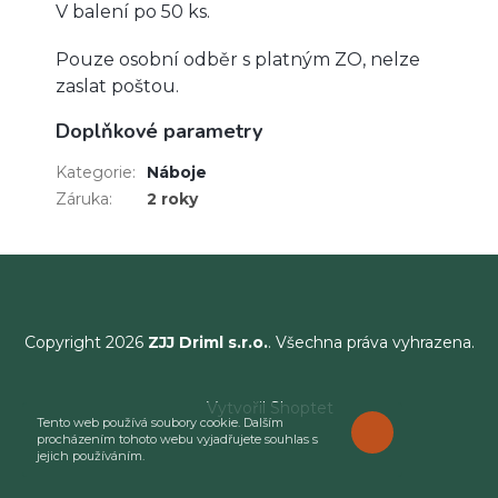
V balení po 50 ks.
Pouze osobní odběr s platným ZO, nelze
zaslat poštou.
Doplňkové parametry
Kategorie
:
Náboje
Záruka
:
2 roky
Copyright 2026
ZJJ Driml s.r.o.
. Všechna práva vyhrazena.
Vytvořil Shoptet
Tento web používá soubory cookie. Dalším
ROZUMÍM
procházením tohoto webu vyjadřujete souhlas s
jejich používáním.