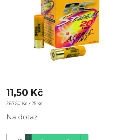
z
5
hvězdiček.
11,50 Kč
Měrná
287,50 Kč / 25 ks
cena:
Na dotaz