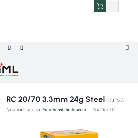
Přejít
Nákupní
na
košík
obsah
RC 20/70 3,3mm 24g Steel
RCL22.3
Průměrné
Podrobnosti hodnocení
Značka:
RC
Neohodnoceno
hodnocení
produktu
je
0,0