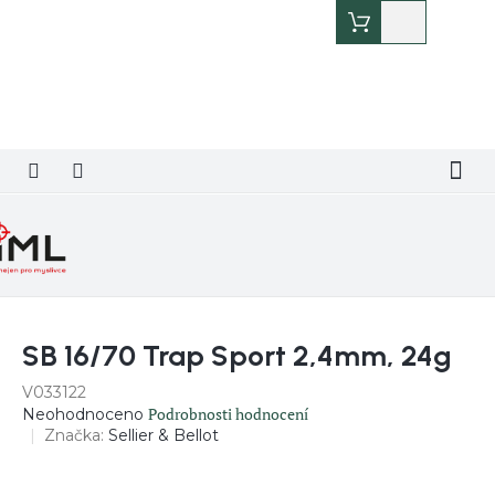
Přejít
Nákupní
na
košík
obsah
SB 16/70 Trap Sport 2,4mm, 24g
V033122
Průměrné
Podrobnosti hodnocení
Neohodnoceno
hodnocení
Značka:
Sellier & Bellot
produktu
je