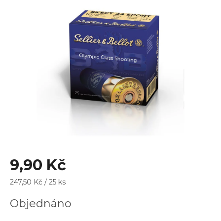
0,0
z
5
hvězdiček.
9,90 Kč
Měrná
247,50 Kč / 25 ks
cena:
Objednáno