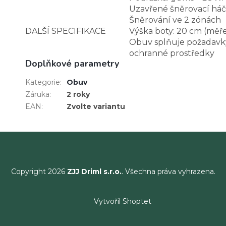
Uzavřené šněrovací há
Šněrování ve 2 zónách
DALŠÍ SPECIFIKACE
Výška boty: 20 cm (měř
Obuv splňuje požadavk
ochranné prostředky
Doplňkové parametry
Kategorie
:
Obuv
Záruka
:
2 roky
EAN
:
Zvolte variantu
Copyright 2026
ZJJ Driml s.r.o.
. Všechna práva vyhrazena.
Vytvořil Shoptet