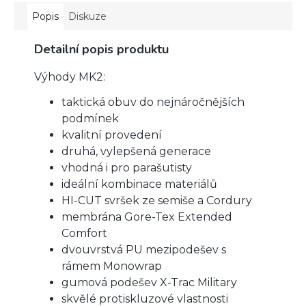
Popis
Diskuze
Detailní popis produktu
Výhody MK2:
taktická obuv do nejnáročnějších
podmínek
kvalitní provedení
druhá, vylepšená generace
vhodná i pro parašutisty
ideální kombinace materiálů
HI-CUT svršek ze semiše a Cordury
membrána Gore-Tex Extended
Comfort
dvouvrstvá PU mezipodešev s
rámem Monowrap
gumová podešev X-Trac Military
skvělé protiskluzové vlastnosti