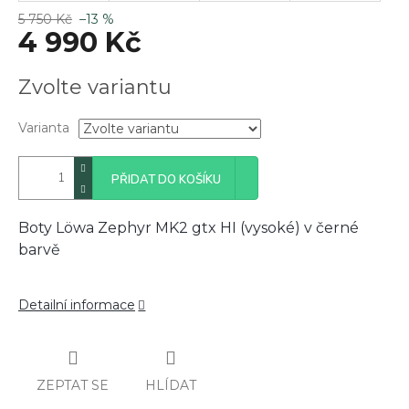
5 750 Kč
–13 %
4 990 Kč
Měrná
Zvolte variantu
cena:
Varianta
PŘIDAT DO KOŠÍKU
Boty Löwa Zephyr MK2 gtx HI (vysoké) v černé
barvě
Detailní informace
ZEPTAT SE
HLÍDAT