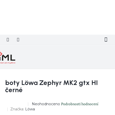
Přejít
na
obsah
boty Löwa Zephyr MK2 gtx HI
černé
Průměrné
Podrobnosti hodnocení
Neohodnoceno
DOPRODEJ
hodnocení
Značka:
Löwa
produktu