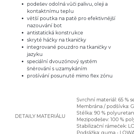
podešev odolná vůči palivu, oleji a
kontaktnímu teplu
větší poutka na patě pro efektivnější
nazouvání bot
antistatická konstrukce
skryté háčky na tkaničky
integrované pouzdro na tkaničky v
jazyku
speciální dvouzónový systém
šněrování s uzamykáním
prošívání posunuté mimo flex zónu
Svrchní materiál: 65 % 
Membrána / podšívka: 
Stélka: 90 % polyureta
DETAILY MATERIÁLU
Mezipodešev: 100 % poly
Stabilizační rámeček:
Podrážka: guma - LOWA®