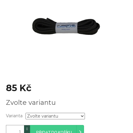
z
5
hvězdiček.
85 Kč
Měrná
Zvolte variantu
cena:
Varianta
PŘIDAT DO KOŠÍKU