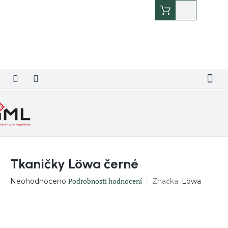
Přejít
Nákupní
na
košík
obsah
Tkaničky Löwa černé
Průměrné
Podrobnosti hodnocení
Značka:
Löwa
Neohodnoceno
hodnocení
produktu
je
0,0