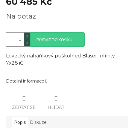
60 485 Kč
Měrná
Na dotaz
cena:
PŘIDAT DO KOŠÍKU
Lovecký naháňkový puškohled Blaser Infinity 1-
7x28 iC
Detailní informace
ZEPTAT SE
HLÍDAT
Popis
Diskuze