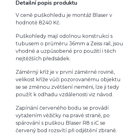
Detailní popis produktu
V ceně puškohledu je montáž Blaser v
hodnotě 8240 Kč.
Puškohledy mají odolnou konstrukci s
tubusem o průměru 36mm a Zeiss rail, jsou
vhodné a uzpůsobené pro použití i těch
nejtěžších předsádek.
Záměrný kříž je v první záměrné rovině,
velikost kříže vůči pozorovanému objektu
se se změnou zvětšení neměni, lze ji tedy
použít k odhadu vzdálenosti viz návod.
Zapínání červeného bodu se provádí
vytažením věžičky na pravé straně, po
spárování s puškou Blaser R8 s iC se
červený bod rozsvítí při odjištění zbraně.