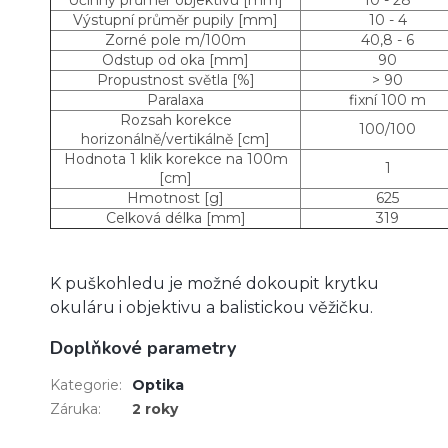
Výstupní průměr pupily [mm]
10 - 4
Zorné pole m/100m
40,8 - 6
Odstup od oka [mm]
90
Propustnost světla [%]
> 90
Paralaxa
fixní 100 m
Rozsah korekce
100/100
horizonálně/vertikálně [cm]
Hodnota 1 klik korekce na 100m
1
[cm]
Hmotnost [g]
625
Celková délka [mm]
319
K puškohledu je možné dokoupit krytku
okuláru i objektivu a balistickou věžičku.
Doplňkové parametry
Kategorie
:
Optika
Záruka
:
2 roky