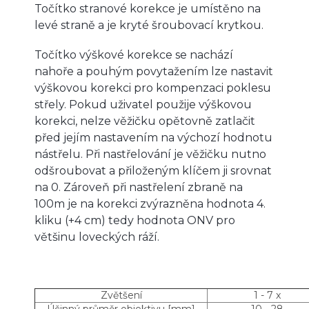
Točítko stranové korekce je umístěno na
levé straně a je kryté šroubovací krytkou.
Točítko výškové korekce se nachází
nahoře a pouhým povytažením lze nastavit
výškovou korekci pro kompenzaci poklesu
střely. Pokud uživatel použije výškovou
korekci, nelze věžičku opětovně zatlačit
před jejím nastavením na výchozí hodnotu
nástřelu. Při nastřelování je věžičku nutno
odšroubovat a přiloženým klíčem ji srovnat
na 0. Zároveň při nastřelení zbraně na
100m je na korekci zvýrazněna hodnota 4.
kliku (+4 cm) tedy hodnota ONV pro
většinu loveckých ráží.
Zvětšení
1 - 7 x
Účinný průměr objektivu [mm]
10 - 28