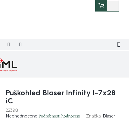
Přejít
Nákupn
na
košík
obsah
Puškohled Blaser Infinity 1-7x28
iC
22398
Průměrné
Podrobnosti hodnocení
Značka:
Blaser
Neohodnoceno
hodnocení
produktu