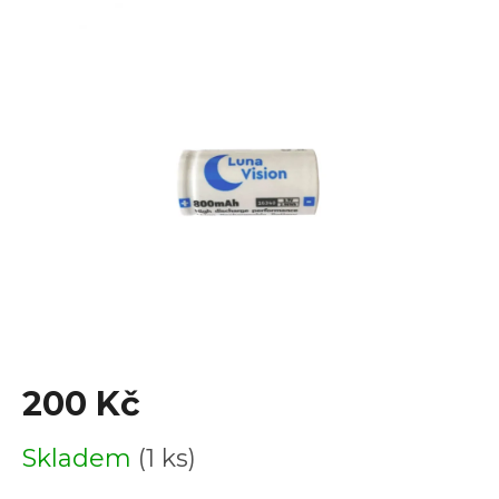
je
0,0
z
5
hvězdiček.
200 Kč
Měrná
Skladem
(1 ks)
cena: