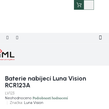
Přejít
Nákupní
na
košík
obsah
Baterie nabíjecí Luna Vision
RCR123A
LV123
Průměrné
Podrobnosti hodnocení
Neohodnoceno
hodnocení
Značka:
Luna Vision
produktu