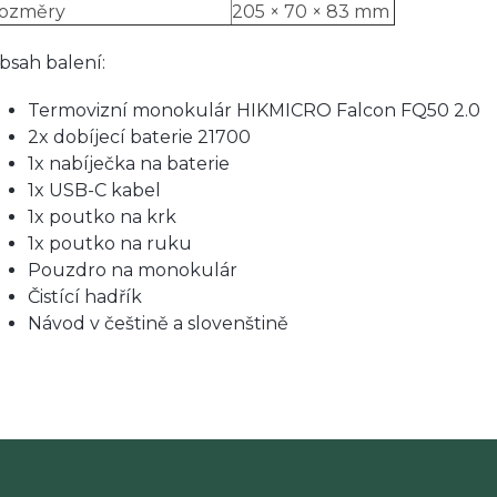
ozměry
205 × 70 × 83 mm
bsah balení:
Termovizní monokulár HIKMICRO Falcon FQ50 2.0
2x dobíjecí baterie 21700
1x nabíječka na baterie
1x USB-C kabel
1x poutko na krk
1x poutko na ruku
Pouzdro na monokulár
Čistící hadřík
Návod v češtině a slovenštině