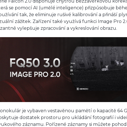
érie Falcon 2.0 disponuje chytrou bezzávěrkovou korekcí
terá se pomocí AI (umělé inteligence) přizpůsobuje bě
oužívání tak, že eliminuje rušivé kalibrování a přináší ply
izuální zážitek. Zařízení také využívá funkci Image Pro 2.
azantně vylepšuje zpracování a vykreslování obrazu.
onokulár je vybaven vestavěnou pamětí o kapacitě 64 G
oskytuje dostatek prostoru pro ukládání fotografií i vide
vukového záznamu. Pořízené záznamy si můžete pohod