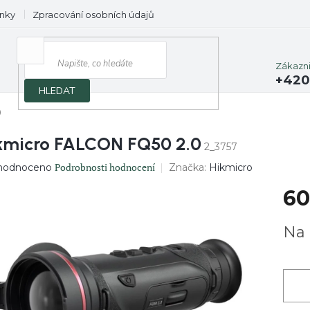
nky
Zpracování osobních údajů
Prodávané značky
Zákazn
+420
HLEDAT
0
kmicro FALCON FQ50 2.0
2_3757
ěrné
Podrobnosti hodnocení
Značka:
Hikmicro
hodnoceno
ocení
60
uktu
Měrn
Na 
cena:
diček.