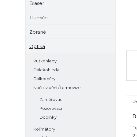
Blaser
e
l
Tlumiče
Zbraně
Optika
Puškohledy
Dalekohledy
Dálkoměry
Noční vidění / termovize
Zaměřovací
P
Pozorovací
D
Doplňky
P
Kolimátory
2