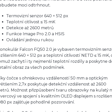
ebudete moci odtrhnout.
Termovizní senzor 640 × 512 px
Teplotní citlivost ≤ 15 mK
Detekce až 2600 metrů
Funkce Image Pro 2.0 a HSIS
Ovládání jednou rukou
onokulár Falcon FQ50 2.0 je vybaven termovizním senz
ozlišením 640 × 512 px a teplotní citlivostí NETD ≤ 15 mK, 
emuž zachytí i ty nejmenší teplotní rozdíly a poskytne 
etailní obraz za všech podmínek.
íky čočce s ohniskovou vzdáleností 50 mm a optickým
většením 2,7x poskytuje detekční vzdálenost až 2600
etrů. Možnost přizpůsobení tvaru obrazovky na kulatý 
tvercový ve spojení s kvalitním OLED displejem s rozliše
080 px zajišťuje pohodlné pozorování.