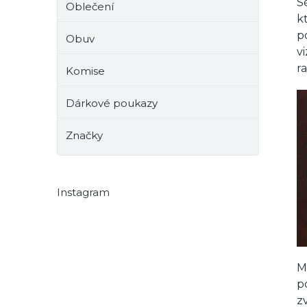
S
Oblečení
k
p
Obuv
v
r
Komise
Dárkové poukazy
Značky
Instagram
M
p
z