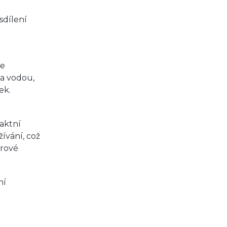
sdílení
se
a vodou,
ek.
aktní
ívání, což
orové
ní