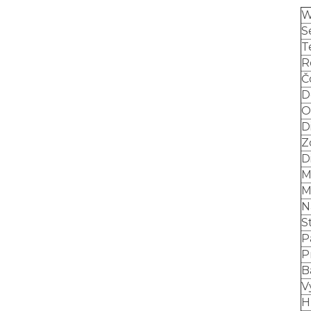
W
S
T
R
Č
D
O
D
Z
D
M
M
N
S
P
P
B
V
H