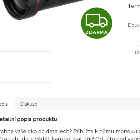
Term
Z
Detai
D
ZDARMA
TI
A
R
M
opis
Diskuze
etailní popis produktu
A
rahne vaše oko po detailech? Přibližte k němu monokul
.0 a nebudete vědět, kam koukat dřív! Od této podívané