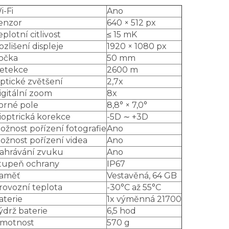
i-Fi
Ano
enzor
640 × 512 px
eplotní citlivost
≤ 15 mK
ozlišení displeje
1920 × 1080 px
očka
50 mm
etekce
2600 m
ptické zvětšení
2,7x
igitální zoom
8x
orné pole
8,8° × 7,0°
ioptrická korekce
-5D ∼ +3D
ožnost pořízení fotografie
Ano
ožnost pořízení videa
Ano
ahrávání zvuku
Ano
tupeň ochrany
IP67
aměť
Vestavěná, 64 GB
rovozní teplota
-30°C až 55°C
aterie
1x výměnná 21700
ýdrž baterie
6,5 hod
motnost
570 g