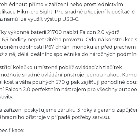
rohlédnout přímo v zařízení nebo prostřednictvím
plikace Hikmicro Sight. Pro snadné připojení k počítači či 
áznamů lze využít výstup USB-C.
íky výkonné baterii 21700 nabízí Falcon 2.0 výdrž
ž 6,5 hodiny nepřetržitého provozu. Odolná konstrukce 
tupněm odolnosti IP67 chrání monokulár před prachem 
ož z něj dělá ideálního společníka do náročných podmín
střící kolečko umístěné poblíž ovládacích tlačítek
možňuje snadné ovládání přístroje jednou rukou. Komp
elikost a váha pouhých 570 g pak zajišťují pohodlné použ
iní Falcon 2.0 perfektním nástrojem pro všechny outdo
tivity.
a zařízení poskytujeme záruku 3 roky a garanci zapůjče
áhradního přístroje v případě potřeby servisu.
pecifikace: