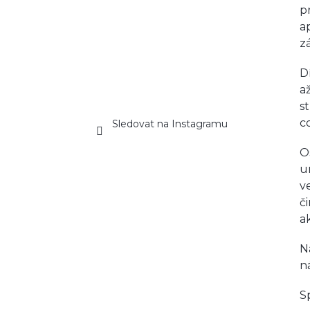
p
a
z
D
a
s
c
Sledovat na Instagramu
O
u
v
č
ak
N
n
S