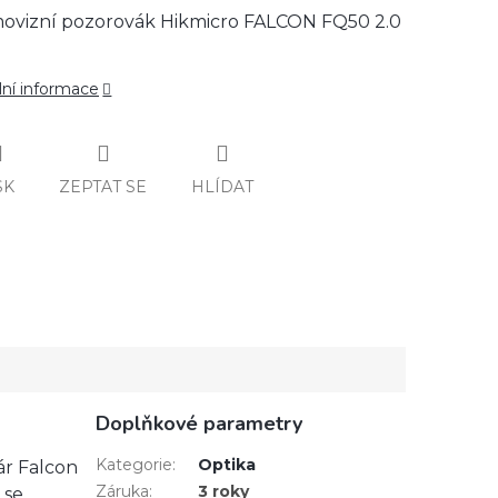
ovizní pozorovák Hikmicro FALCON FQ50 2.0
lní informace
SK
ZEPTAT SE
HLÍDAT
Doplňkové parametry
Kategorie
:
Optika
ár Falcon
Záruka
:
3 roky
 se