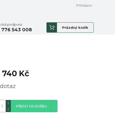
Přihlášení
ická podpora:
Nákupní
Prázdný košík
 776 543 008
košík
 740 Kč
á
dotaz
PŘIDAT DO KOŠÍKU