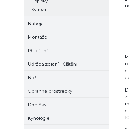
Doplňky
n
Komisní
Náboje
Montáže
Přebíjení
M
r
Údržba zbraní - Čištění
č
Nože
d
D
Obranné prostředky
z
m
Doplňky
č
1
Kynologie