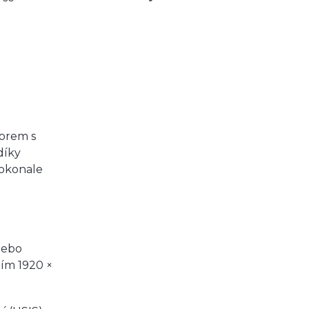
orem s
díky
dokonale
nebo
ním 1920 ×