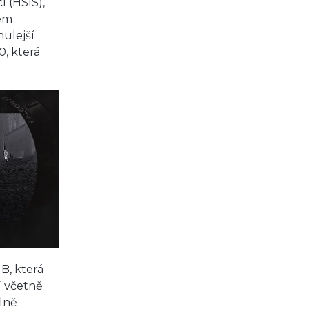
 (HSIS),
hem
nulejší
0, která
B, která
í včetně
lně