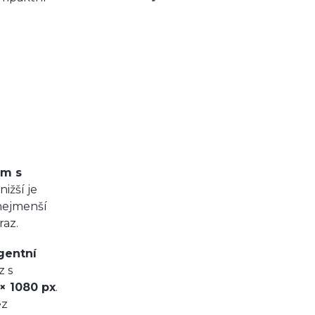
m
em s
nižší je
nejmenší
raz.
gentní
z s
× 1080 px
.
ez