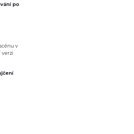
vání po
scénu v
 verzi
ůjčení