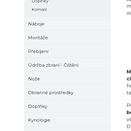
Doplňky
m
Komisní
o
Náboje
Montáže
Přebíjení
Údržba zbraní - Čištění
M
Nože
c
h
Obranné prostředky
t
P
Doplňky
b
v
Kynologie
D