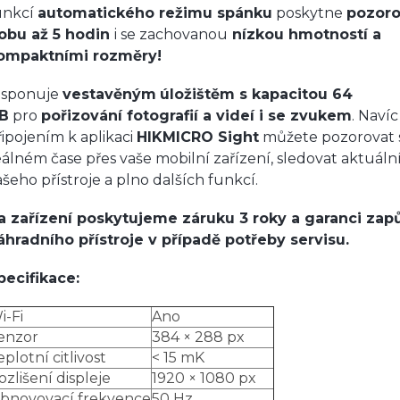
unkcí
automatického režimu spánku
poskytne
pozoro
obu až 5 hodin
i se zachovanou
nízkou hmotností a
ompaktními rozměry!
isponuje
vestavěným
úložištěm s kapacitou 64
B
pro
pořizování fotografií a videí i se zvukem
. Navíc
řipojením k aplikaci
HIKMICRO Sight
můžete pozorovat 
eálném čase přes vaše mobilní zařízení, sledovat aktuální
ašeho přístroje a plno dalších funkcí.
a zařízení poskytujeme záruku 3 roky a garanci zap
áhradního přístroje v případě potřeby servisu.
pecifikace:
i-Fi
Ano
enzor
384 × 288 px
eplotní citlivost
< 15 mK
ozlišení displeje
1920 × 1080 px
bnovovací frekvence
50 Hz