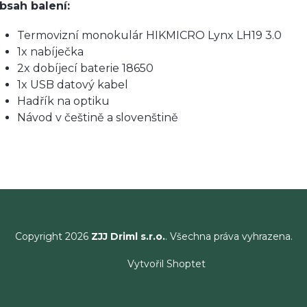
bsah balení:
Termovizní monokulár HIKMICRO Lynx LH19 3.0
1x nabíječka
2x dobíjecí baterie 18650
1x USB datový kabel
Hadřík na optiku
Návod v češtině a slovenštině
Copyright 2026
ZJJ Driml s.r.o.
. Všechna práva vyhrazena.
Vytvořil Shoptet