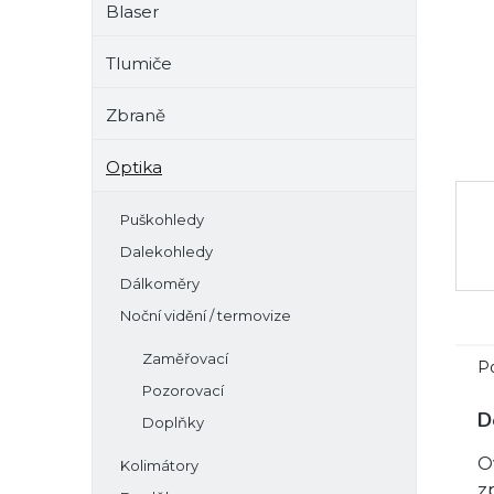
Blaser
e
l
Tlumiče
Zbraně
Optika
Puškohledy
Dalekohledy
Dálkoměry
Noční vidění / termovize
Zaměřovací
P
Pozorovací
D
Doplňky
O
Kolimátory
z