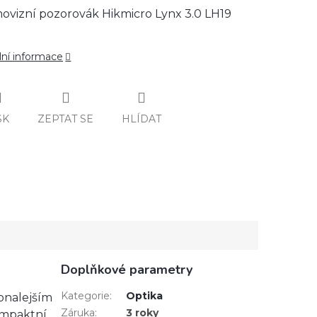
ovizní pozorovák Hikmicro Lynx 3.0 LH19
lní informace
SK
ZEPTAT SE
HLÍDAT
Doplňkové parametry
Kategorie
:
Optika
onalejším
Záruka
:
3 roky
ompaktní