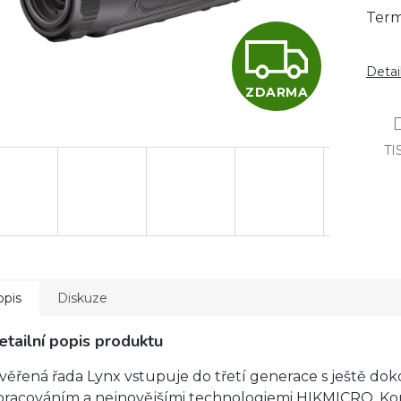
Term
Z
Detai
D
ZDARMA
TI
A
R
M
opis
Diskuze
etailní popis produktu
A
věřená řada Lynx vstupuje do třetí generace s ještě dok
pracováním a nejnovějšími technologiemi HIKMICRO. K