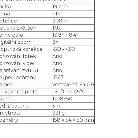
očka
19 mm
lona
F1.0
etekce
900 m
ptické zvětšení
1,9x
orné pole
13,8° × 8,4°
igitální zoom
8x
ioptrická korekce
-5D - +3D
ořizování fotek
Ano
ořizování videí
Ano
ahrávání zvuku
Ano
tupeň ochrany
IP67
aměť
vestavěná, 64 GB
rovozní teplota
-30°C až 45°C
aterie
1x 18650
ýdrž baterie
5 h
motnost
331 g
ozměry
158 × 54 × 50 mm