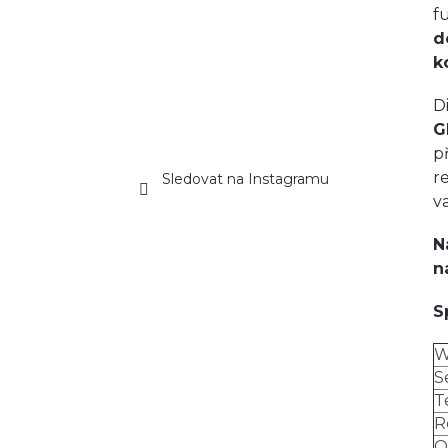
f
d
k
D
G
p
r
Sledovat na Instagramu
v
N
n
S
W
S
T
R
O