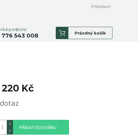
Přihlášení
ická podpora:
Nákupní
Prázdný košík
 776 543 008
košík
 220 Kč
á
dotaz
PŘIDAT DO KOŠÍKU