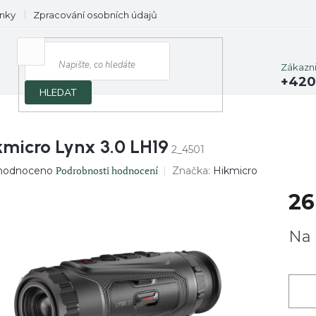
nky
Zpracování osobních údajů
Prodávané značky
Zákazn
+420
HLEDAT
kmicro Lynx 3.0 LH19
2_4501
ěrné
Podrobnosti hodnocení
Značka:
Hikmicro
hodnoceno
ocení
26
uktu
Měrn
Na 
cena:
diček.