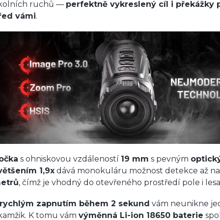
kolních ruchů —
perfektně vykreslený cíl i překážky
řed vámi
.
očka
s ohniskovou vzdáleností
19 mm
s pevným
optic
většením 1,9x
dává monokuláru možnost detekce až n
etrů
, čímž je vhodný do otevřeného prostředí pole i lesa
rychlým zapnutím během 2 sekund
vám neunikne je
kamžik. K tomu vám
výměnná Li-ion 18650 baterie
spo