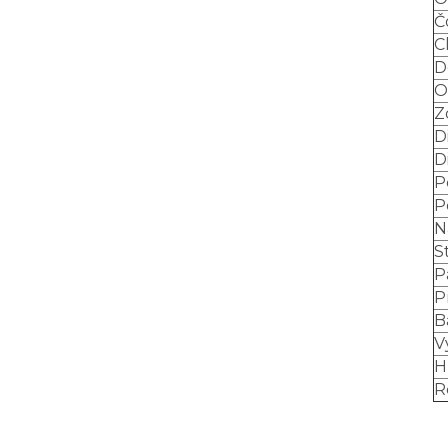
Č
C
D
O
Z
D
D
P
P
N
S
P
P
B
V
H
R