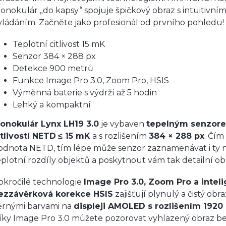
onokulár „do kapsy“ spojuje špičkový obraz s intuitivní
vládáním. Začněte jako profesionál od prvního pohledu!
Teplotní citlivost 15 mK
Senzor 384 × 288 px
Detekce 900 metrů
Funkce Image Pro 3.0, Zoom Pro, HSIS
Výměnná baterie s výdrží až 5 hodin
Lehký a kompaktní
onokulár Lynx LH19 3.0
je vybaven
tepelným senzor
itlivostí NETD
≤ 15 mK
a s rozlišením
384 × 288 px
. Čím 
odnota NETD, tím lépe může senzor zaznamenávat i ty 
eplotní rozdíly objektů a poskytnout vám tak detailní ob
okročilé technologie
Image Pro 3.0, Zoom Pro a inteli
ezzávěrková korekce HSIS
zajišťují plynulý a čistý obra
ěrnými barvami na
displeji AMOLED s rozlišením 1920 
íky Image Pro 3.0 můžete pozorovat vyhlazený obraz b