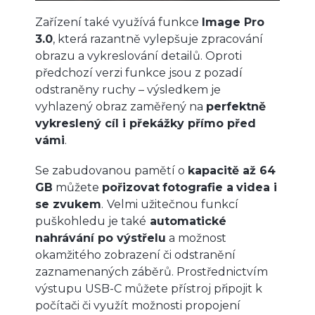
Zařízení také využívá funkce
Image Pro
3.0
, která razantně vylepšuje zpracování
obrazu a vykreslování detailů. Oproti
předchozí verzi funkce jsou z pozadí
odstraněny ruchy – výsledkem je
vyhlazený obraz zaměřený na
perfektně
vykreslený cíl i překážky přímo před
vámi
.
Se zabudovanou pamětí o
kapacitě až 64
GB
můžete
pořizovat
fotografie a
videa i
se zvukem
.
Velmi užitečnou funkcí
puškohledu je také
automatické
nahrávání po výstřelu
a možnost
okamžitého zobrazení či odstranění
zaznamenaných záběrů. Prostřednictvím
výstupu USB-C můžete přístroj připojit k
počítači či využít možnosti propojení