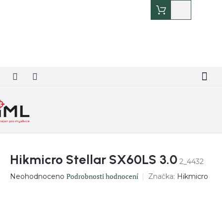
Přejít
Nákupní
na
košík
obsah
Hikmicro Stellar SX60LS 3.0
2_4432
Průměrné
Podrobnosti hodnocení
Značka:
Hikmicro
Neohodnoceno
hodnocení
produktu
je
0,0