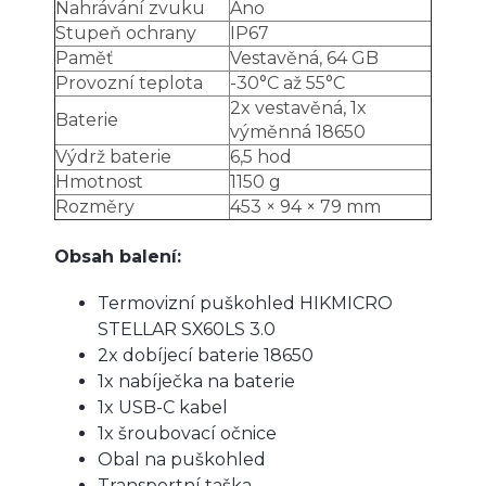
Nahrávání zvuku
Ano
Stupeň ochrany
IP67
Paměť
Vestavěná, 64 GB
Provozní teplota
-30°C až 55°C
2x vestavěná, 1x
Baterie
výměnná 18650
Výdrž baterie
6,5 hod
Hmotnost
1150 g
Rozměry
453 × 94 × 79 mm
Obsah balení:
Termovizní puškohled HIKMICRO
STELLAR SX60LS 3.0
2x dobíjecí baterie 18650
1x nabíječka na baterie
1x USB-C kabel
1x šroubovací očnice
Obal na puškohled
Transportní taška