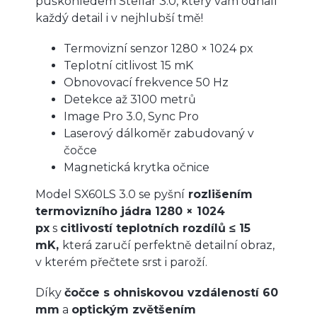
puškohledem Stellar 3.0, který vám odhalí
každý detail i v nejhlubší tmě!
Termovizní senzor 1280 × 1024 px
Teplotní citlivost 15 mK
Obnovovací frekvence 50 Hz
Detekce až 3100 metrů
Image Pro 3.0, Sync Pro
Laserový dálkoměr zabudovaný v
čočce
Magnetická krytka očnice
Model SX60LS 3.0 se pyšní
rozlišením
termovizního jádra 1280 × 1024
px
s
citlivostí teplotních rozdílů ≤ 15
mK,
která zaručí perfektně detailní obraz,
v kterém přečtete srst i paroží.
Díky
čočce s ohniskovou vzdáleností 60
mm
a
optickým zvětšením