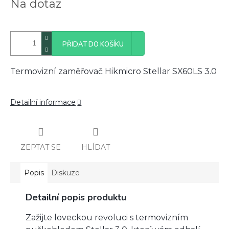
Na dotaz
cena:
PŘIDAT DO KOŠÍKU
Termovizní zaměřovač Hikmicro Stellar SX60LS 3.0
Detailní informace
ZEPTAT SE
HLÍDAT
Popis
Diskuze
Detailní popis produktu
Zažijte loveckou revoluci s termovizním