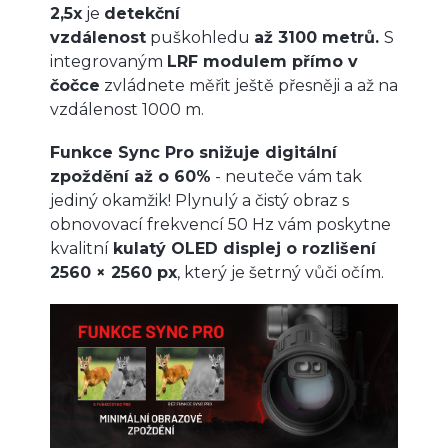
2,5x
je
detekční
vzdálenost
puškohledu
až 3100 metrů.
S
integrovaným
LRF modulem přímo v
čočce
zvládnete měřit ještě přesněji a až na
vzdálenost 1000 m.
Funkce Sync Pro snižuje digitální
zpoždění až o 60%
- neuteče vám tak
jediný okamžik! Plynulý a čistý obraz s
obnovovací frekvencí 50 Hz vám poskytne
kvalitní
kulatý
OLED displej o rozlišení
2560 × 2560 px
, který je šetrný vůči očím.