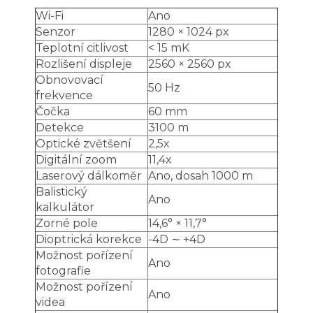
Wi-Fi
Ano
Senzor
1280 × 1024 px
Teplotní citlivost
< 15 mK
Rozlišení displeje
2560 × 2560 px
Obnovovací
50 Hz
frekvence
Čočka
60 mm
Detekce
3100 m
Optické zvětšení
2,5x
Digitální zoom
11,4x
Laserový dálkoměr
Ano, dosah 1000 m
Balistický
Ano
kalkulátor
Zorné pole
14,6° × 11,7°
Dioptrická korekce
-4D ∼ +4D
Možnost pořízení
Ano
fotografie
Možnost pořízení
Ano
videa