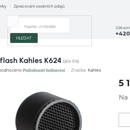
nky
Zpracování osobních údajů
Prodávané značky
Zákazn
+420
HLEDAT
llflash Kahles K624
689-918
ěrné
Podrobnosti hodnocení
Značka:
Kahles
hodnoceno
ocení
5 
uktu
Měrn
Na 
cena:
diček.