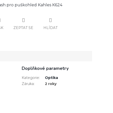
flash pro puškohled Kahles K624
SK
ZEPTAT SE
HLÍDAT
Doplňkové parametry
Kategorie
:
Optika
Záruka
:
2 roky