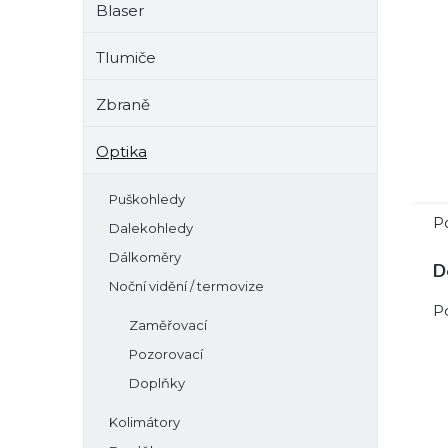
Blaser
e
l
Tlumiče
Zbraně
Optika
Puškohledy
P
Dalekohledy
Dálkoměry
D
Noční vidění / termovize
P
Zaměřovací
Pozorovací
Doplňky
Kolimátory