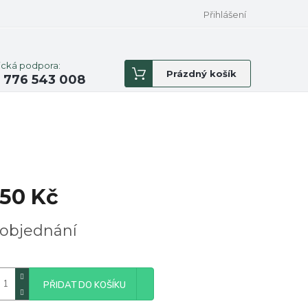
Přihlášení
ická podpora:
Nákupní
Prázdný košík
 776 543 008
košík
150 Kč
á
objednání
PŘIDAT DO KOŠÍKU