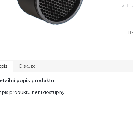
Kill
TI
opis
Diskuze
etailní popis produktu
opis produktu není dostupný