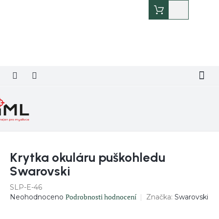
Přejít
Nákupní
na
košík
obsah
Krytka okuláru puškohledu
Swarovski
SLP-E-46
Průměrné
Podrobnosti hodnocení
Značka:
Swarovski
Neohodnoceno
hodnocení
produktu