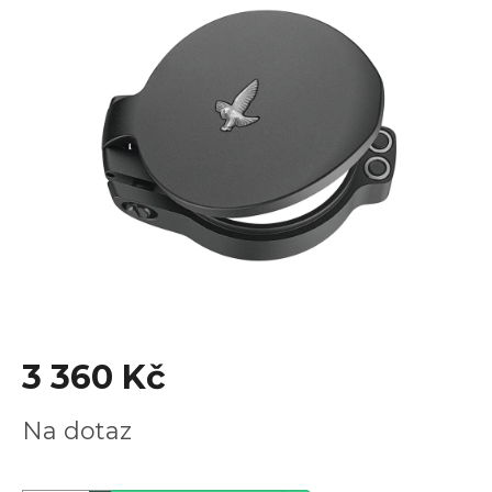
je
0,0
z
5
hvězdiček.
3 360 Kč
Měrná
Na dotaz
cena: